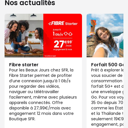
Nos actualités
Fibre starter
Forfait 500 Go
Pour les Beaux Jours chez SFR, la
Prêt à explorer l
Fibre Starter permet de profiter
vous soucier de v
d’une connexion jusqu’à 1 Gb/s
consommation de
pour regarder des vidéos,
forfait 5G+ est di
naviguer ou télétravailler
une enveloppe gé
facilement, même avec plusieurs
Go. Pour vos voya
appareils connectés. Offre
35 Go depuis 70 d
disponible à 27,99€/mois avec
comme les États-U
engagement 12 mois dans votre
et la Thaïlande ! 
Boutique SFR.
seulement 19€99/
engagement, pour 