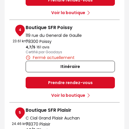
Prendre rendez-vous
Voir la boutique
Boutique SFR Poissy
4
119 rue du General de Gaulle
23.61 km
78300 Poissy
4,7
/5
Note de 4.7 sur 5
161 avis
Certifié par Goodays
Fermé actuellement
Itinéraire
Prendre rendez-vous
Voir la boutique
Boutique SFR Plaisir
5
C Cial Grand Plaisir Auchan
24.46 km
78370 Plaisir