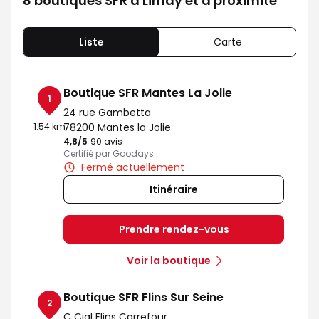
8 boutiques SFR à Limay et à proximité
Liste
Carte
Boutique SFR Mantes La Jolie
1
24 rue Gambetta
1.54 km
78200 Mantes la Jolie
4,8
/5
Note de 4.8 sur 5
90 avis
Certifié par Goodays
Fermé actuellement
Itinéraire
Prendre rendez-vous
Voir la boutique
Boutique SFR Flins Sur Seine
2
C Cial Flins Carrefour