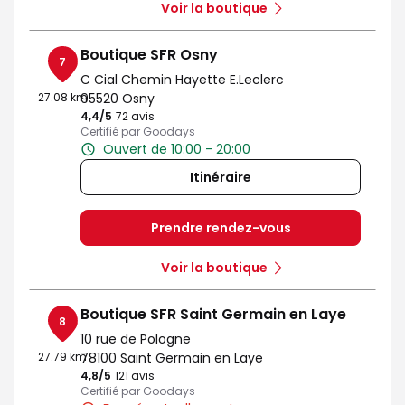
Voir la boutique
Boutique SFR Osny
7
C Cial Chemin Hayette E.Leclerc
27.08 km
95520 Osny
4,4
/5
Note de 4.4 sur 5
72 avis
Certifié par Goodays
Ouvert de 10:00 - 20:00
Itinéraire
Prendre rendez-vous
Voir la boutique
Boutique SFR Saint Germain en Laye
8
10 rue de Pologne
27.79 km
78100 Saint Germain en Laye
4,8
/5
Note de 4.8 sur 5
121 avis
Certifié par Goodays