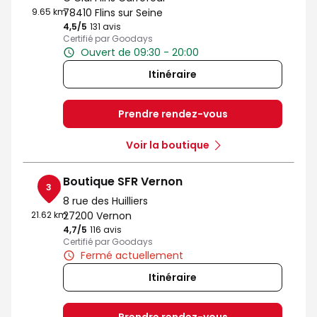
9.65 km
78410 Flins sur Seine
4,5
/5
Note de 4.5 sur 5
131 avis
Certifié par Goodays
Ouvert de 09:30 - 20:00
Itinéraire
Prendre rendez-vous
Voir la boutique
Boutique SFR Vernon
3
8 rue des Huilliers
21.62 km
27200 Vernon
4,7
/5
Note de 4.7 sur 5
116 avis
Certifié par Goodays
Fermé actuellement
Itinéraire