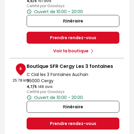
4,5
/5
Note de 4.5 sur 5
151 avis
Certifié par Goodays
Ouvert de 10:00 - 20:00
Itinéraire
Prendre rendez-vous
Voir la boutique
Boutique SFR Cergy Les 3 fontaines
6
C Cial les 3 Fontaines Auchan
25.78 km
95000 Cergy
4,7
/5
Note de 4.7 sur 5
148 avis
Certifié par Goodays
Ouvert de 10:00 - 20:00
Itinéraire
Prendre rendez-vous