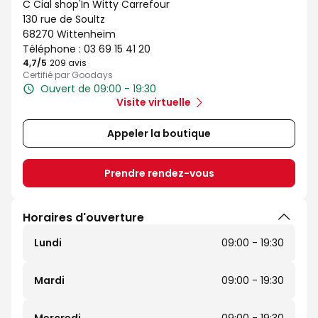
C Cial shop'In Witty Carrefour
130 rue de Soultz
68270 Wittenheim
Téléphone :
03 69 15 41 20
4,7
/5
Note de 4.7 sur 5
209 avis
Certifié par Goodays
Ouvert de 09:00 - 19:30
Visite virtuelle
Appeler la boutique
Prendre rendez-vous
Horaires d'ouverture
Lundi
09:00 - 19:30
Mardi
09:00 - 19:30