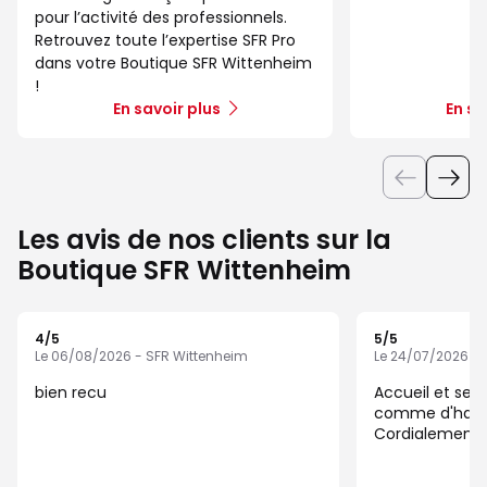
pour l’activité des professionnels.
Retrouvez toute l’expertise SFR Pro
dans votre Boutique SFR Wittenheim
!
En savoir plus
En sa
Les avis de nos clients sur la
Boutique SFR Wittenheim
4
/5
5
/5
Note de 4 sur 5
Note de 5 sur 5
Le 06/08/2026 - SFR Wittenheim
Le 24/07/2026 - 
bien recu
Accueil et ser
comme d'habit
Cordialement