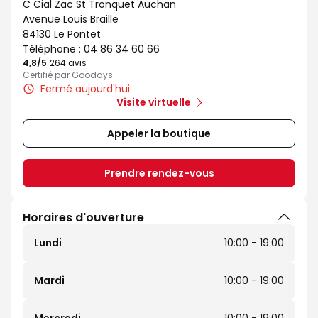
C Cial Zac St Tronquet Auchan
Avenue Louis Braille
84130 Le Pontet
Téléphone :
04 86 34 60 66
4,8
/5
Note de 4.8 sur 5
264 avis
Certifié par Goodays
Fermé aujourd'hui
Visite virtuelle
Appeler la boutique
Prendre rendez-vous
Horaires d'ouverture
Lundi
10:00 - 19:00
Mardi
10:00 - 19:00