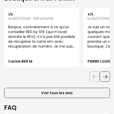
1
/5
4
/5
Note de 1 sur 5
Note de 4 sur 5
Le 28/07/2026 - SFR Le Pontet
Le 25/07/2026 - S
Bonjour, contrairement à ce qu'un
Je suis un nou
conseiller RED by SFR (qui m'avait
quelques mois 
donnée le RDV), il n'a pas été possible
courant que l'
de récupérer la carte sim avec
prendre un ren
récupération de numéro. Je me suis
boutique. J'at
déplacée pour rien.
d'heure et un a
après a été reç
aurait pu info
Carine BKR M
PIERRE LOUIS 
clients de ce n
Voir tous les avis
FAQ