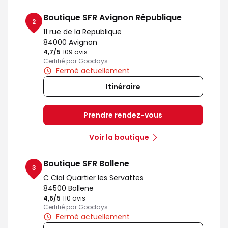
Boutique SFR Avignon République
2
11 rue de la Republique
84000 Avignon
4,7
/5
Note de 4.7 sur 5
109 avis
Certifié par Goodays
Fermé actuellement
Itinéraire
Prendre rendez-vous
Voir la boutique
Boutique SFR Bollene
3
C Cial Quartier les Servattes
84500 Bollene
4,6
/5
Note de 4.6 sur 5
110 avis
Certifié par Goodays
Fermé actuellement