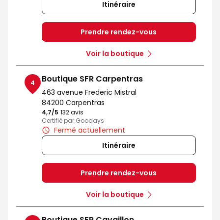
Itinéraire
Prendre rendez-vous
Voir la boutique
Boutique SFR Carpentras
4
463 avenue Frederic Mistral
84200 Carpentras
4,7
/5
Note de 4.7 sur 5
132 avis
Certifié par Goodays
Fermé actuellement
Itinéraire
Prendre rendez-vous
Voir la boutique
Boutique SFR Cavaillon