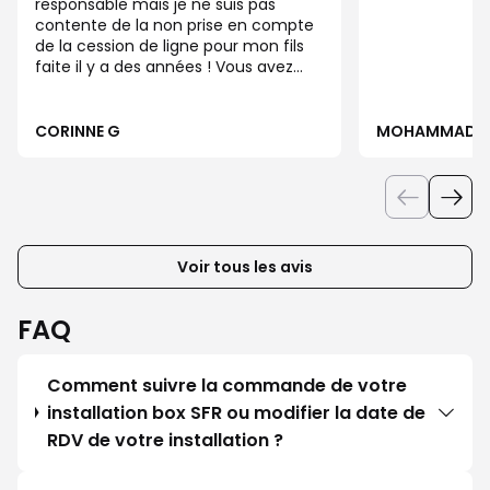
responsable mais je ne suis pas
contente de la non prise en compte
de la cession de ligne pour mon fils
faite il y a des années ! Vous avez
bien compris pour les prélèvements
mais jamais vous n’avez modifié les
coordonnées du titulaire. À chaque
CORINNE G
MOHAMMAD 
problème c’est mon nom qui ressort
et ce n’est pas normal. Mon fils doit
toujours me demander les mails et
tout doit se faire avec ma carte
d’identité Si je venais à disparaître il
n’aurait plus la main sur sa propre
Voir tous les avis
ligne ! Un comble Il y a mm le nom
de mon mari décédé il y a 10 qui
ressort encore sur mon compte
FAQ
client puisque j’ai une adresse mail
Sfr Bref votre service administratif
est incompétent Si la boutique
Comment suivre la commande de votre
pouvait remédier a ce problème ce
installation box SFR ou modifier la date de
serait exceptionnel mais j’en doute
RDV de votre installation ?
fort