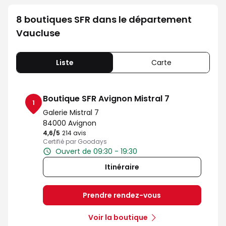
8 boutiques SFR dans le département
Vaucluse
Liste
Carte
Boutique SFR Avignon Mistral 7
1
Galerie Mistral 7
84000 Avignon
4,6
/5
Note de 4.6 sur 5
214 avis
Certifié par Goodays
Ouvert de 09:30 - 19:30
Itinéraire
Prendre rendez-vous
Voir la boutique