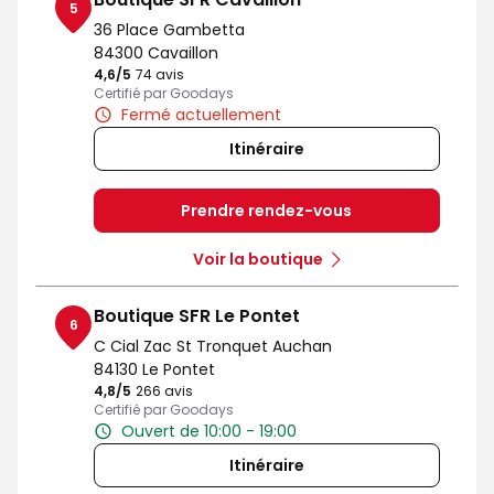
5
36 Place Gambetta
84300 Cavaillon
4,6
/5
Note de 4.6 sur 5
74 avis
Certifié par Goodays
Fermé actuellement
Itinéraire
Prendre rendez-vous
Voir la boutique
Boutique SFR Le Pontet
6
C Cial Zac St Tronquet Auchan
84130 Le Pontet
4,8
/5
Note de 4.8 sur 5
266 avis
Certifié par Goodays
Ouvert de 10:00 - 19:00
Itinéraire