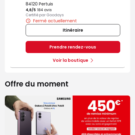
84120 Pertuis
4,6
/5
Note de 4.6 sur 5
184 avis
Certifié par Goodays
Fermé actuellement
Itinéraire
Prendre rendez-vous
Voir la boutique
Offre du moment