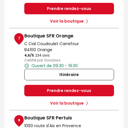
Prendre rendez-vous
Voir la boutique
Boutique SFR Orange
7
C Cial Coudoulet Carrefour
84100 Orange
4,6
/5
Note de 4.6 sur 5
234 avis
Certifié par Goodays
Ouvert de 09:30 - 19:30
Itinéraire
Prendre rendez-vous
Voir la boutique
Boutique SFR Pertuis
8
1093 route d'Aix en Provence