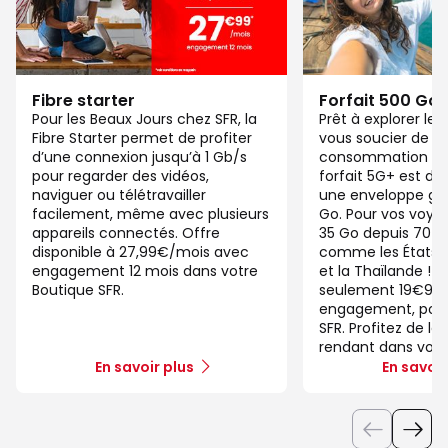
Fibre starter
Forfait 500 Go
Pour les Beaux Jours chez SFR, la
Prêt à explorer l
Fibre Starter permet de profiter
vous soucier de v
d’une connexion jusqu’à 1 Gb/s
consommation de
pour regarder des vidéos,
forfait 5G+ est di
naviguer ou télétravailler
une enveloppe gé
facilement, même avec plusieurs
Go. Pour vos voya
appareils connectés. Offre
35 Go depuis 70 d
disponible à 27,99€/mois avec
comme les États-U
engagement 12 mois dans votre
et la Thaïlande ! 
Boutique SFR.
seulement 19€99/
engagement, pour 
SFR. Profitez de la
rendant dans votr
En savoir plus
En savoir