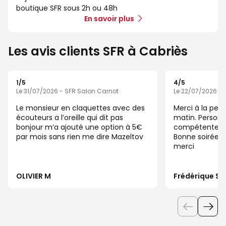
boutique SFR sous 2h ou 48h
En savoir plus
Les avis clients SFR à Cabriès
1
/5
4
/5
Note de 1 sur 5
Note de 4 sur 5
Le 31/07/2026 - SFR Salon Carnot
Le 22/07/2026 - 
Le monsieur en claquettes avec des
Merci à la per
écouteurs a l’oreille qui dit pas
matin. Personn
bonjour m’a ajouté une option à 5€
compétente et 
par mois sans rien me dire Mazeltov
Bonne soirée e
merci
OLIVIER M
Frédérique S