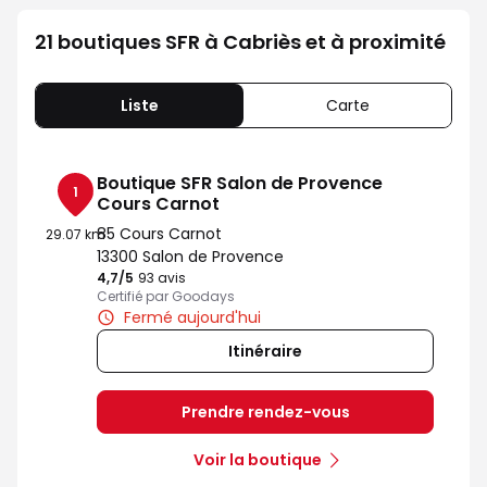
21 boutiques SFR à Cabriès et à proximité
Liste
Carte
Boutique SFR Salon de Provence
1
Cours Carnot
85 Cours Carnot
29.07 km
13300 Salon de Provence
4,7
/5
Note de 4.7 sur 5
93 avis
Certifié par Goodays
Fermé aujourd'hui
Itinéraire
Prendre rendez-vous
Voir la boutique