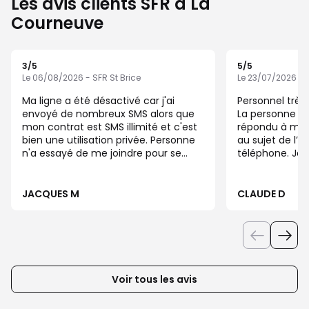
Les avis clients SFR à La
Courneuve
3
/5
5
/5
Note de 3 sur 5
Note de 5 sur 5
Le 06/08/2026 - SFR St Brice
Le 23/07/2026 - S
Ma ligne a été désactivé car j'ai
Personnel très 
envoyé de nombreux SMS alors que
La personne , q
mon contrat est SMS illimité et c'est
répondu à mes
bien une utilisation privée. Personne
au sujet de l’
n'a essayé de me joindre pour se
téléphone. Je 
renseigné s'il y avait un problème ou
achat La semaine prochaine. Bravo à
une fraude. Maintenant je viens de
ce conseiller e
renvoyer les documents demandé a
échange de ma 
JACQUES M
CLAUDE D
fru-document@sfr.com et on ma
20 ans ) encor
informé que cela pourrait prendre 5
dans m
jours ouvré. Vous comprendrez mon
agacement.... Concernant l'agence
de st brice, les pauvres ils font ce
qu'ils peuvent et on été clair avec
Voir tous les avis
moi. Il n'y a rien a redire ils ont fait le
job. J'espère avoir une remise pour