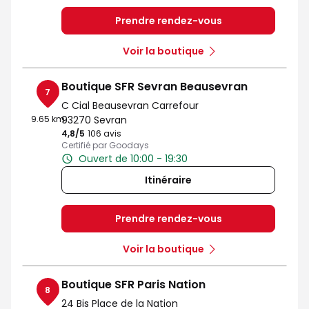
Prendre rendez-vous
Voir la boutique
Boutique SFR Sevran Beausevran
7
C Cial Beausevran Carrefour
9.65 km
93270 Sevran
4,8
/5
Note de 4.8 sur 5
106 avis
Certifié par Goodays
Ouvert de 10:00 - 19:30
Itinéraire
Prendre rendez-vous
Voir la boutique
Boutique SFR Paris Nation
8
24 Bis Place de la Nation