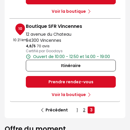
Voir la boutique
Boutique SFR Vincennes
10
12 avenue du Chateau
10.21 km
94300 Vincennes
4,6
/5
Note de 4.6 sur 5
70 avis
Certifié par Goodays
Ouvert de 10:00 - 12:50 et 14:00 - 19:00
Itinéraire
Prendre rendez-vous
Voir la boutique
Précédent
1
2
3
Offre du moment