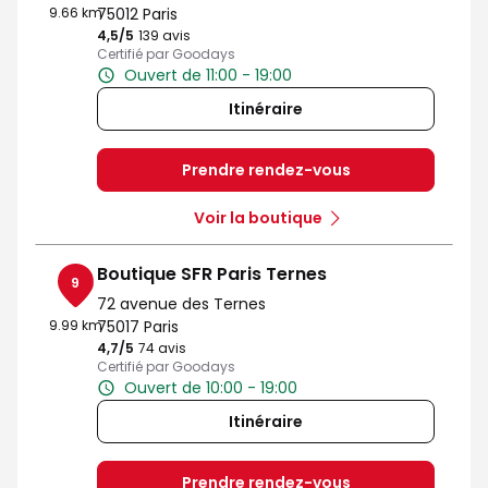
9.66 km
75012 Paris
4,5
/5
Note de 4.5 sur 5
139 avis
Certifié par Goodays
Ouvert de 11:00 - 19:00
Itinéraire
Prendre rendez-vous
Voir la boutique
Boutique SFR Paris Ternes
9
72 avenue des Ternes
9.99 km
75017 Paris
4,7
/5
Note de 4.7 sur 5
74 avis
Certifié par Goodays
Ouvert de 10:00 - 19:00
Itinéraire
Prendre rendez-vous