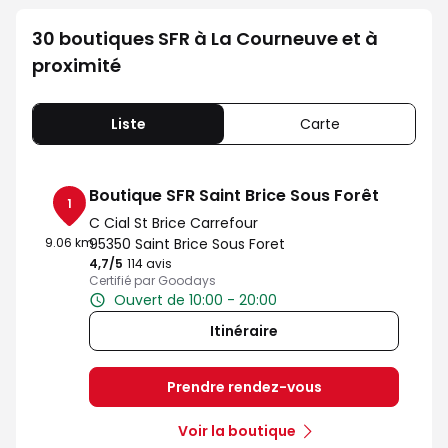
30 boutiques SFR à La Courneuve et à
proximité
Liste
Carte
Boutique SFR Saint Brice Sous Forêt
1
C Cial St Brice Carrefour
9.06 km
95350 Saint Brice Sous Foret
4,7
/5
Note de 4.7 sur 5
114 avis
Certifié par Goodays
Ouvert de 10:00 - 20:00
Itinéraire
Prendre rendez-vous
Voir la boutique