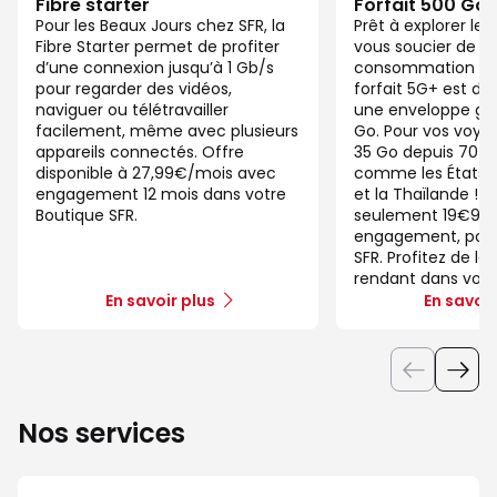
Fibre starter
Forfait 500 Go
Pour les Beaux Jours chez SFR, la
Prêt à explorer l
Fibre Starter permet de profiter
vous soucier de v
d’une connexion jusqu’à 1 Gb/s
consommation de
pour regarder des vidéos,
forfait 5G+ est di
naviguer ou télétravailler
une enveloppe gé
facilement, même avec plusieurs
Go. Pour vos voya
appareils connectés. Offre
35 Go depuis 70 d
disponible à 27,99€/mois avec
comme les États-U
engagement 12 mois dans votre
et la Thaïlande ! 
Boutique SFR.
seulement 19€99/
engagement, pour 
SFR. Profitez de la
rendant dans votr
En savoir plus
En savoir
Nos services