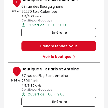
5
63 rue des Bourguignons
9.3 km
92270 Bois Colombes
4,8
/5
Note de 4.8 sur 5
79 avis
Certifié par Goodays
Ouvert de 10:00 - 19:00
Itinéraire
Prendre rendez-vous
Voir la boutique
Boutique SFR Paris St Antoine
6
87 rue du Fbg Saint Antoine
9.34 km
75011 Paris
4,5
/5
Note de 4.5 sur 5
80 avis
Certifié par Goodays
Ouvert de 11:00 - 19:00
Itinéraire