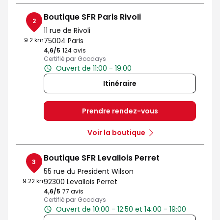
Boutique SFR Paris Rivoli
2
11 rue de Rivoli
9.2 km
75004 Paris
4,6
/5
Note de 4.6 sur 5
124 avis
Certifié par Goodays
Ouvert de 11:00 - 19:00
Itinéraire
Prendre rendez-vous
Voir la boutique
Boutique SFR Levallois Perret
3
55 rue du President Wilson
9.22 km
92300 Levallois Perret
4,6
/5
Note de 4.6 sur 5
77 avis
Certifié par Goodays
Ouvert de 10:00 - 12:50 et 14:00 - 19:00