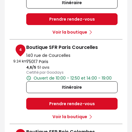
Itinéraire
Prendre rendez-vous
Voir la boutique
Boutique SFR Paris Courcelles
4
140 rue de Courcelles
9.24 km
75017 Paris
4,6
/5
Note de 4.6 sur 5
51 avis
Certifié par Goodays
Ouvert de 10:00 - 12:50 et 14:00 - 19:00
Itinéraire
Prendre rendez-vous
Voir la boutique
Boutique SFR Bois Colombes