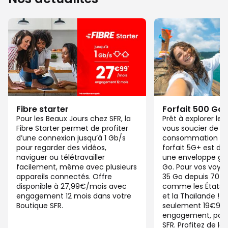
Fibre starter
Forfait 500 Go
Pour les Beaux Jours chez SFR, la
Prêt à explorer l
Fibre Starter permet de profiter
vous soucier de v
d’une connexion jusqu’à 1 Gb/s
consommation de
pour regarder des vidéos,
forfait 5G+ est di
naviguer ou télétravailler
une enveloppe gé
facilement, même avec plusieurs
Go. Pour vos voya
appareils connectés. Offre
35 Go depuis 70 d
disponible à 27,99€/mois avec
comme les États-U
engagement 12 mois dans votre
et la Thaïlande ! 
Boutique SFR.
seulement 19€99/
engagement, pour 
SFR. Profitez de la