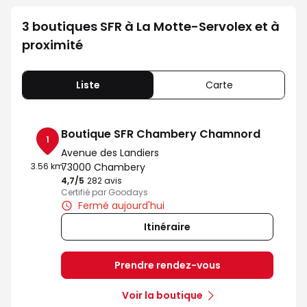
3 boutiques SFR à La Motte-Servolex et à
proximité
Liste
Carte
Boutique SFR Chambery Chamnord
1
Avenue des Landiers
3.56 km
73000 Chambery
4,7
/5
Note de 4.7 sur 5
282 avis
Certifié par Goodays
Fermé aujourd'hui
Itinéraire
Prendre rendez-vous
Voir la boutique