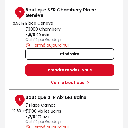
Boutique SFR Chambery Place
2
Genève
Place Geneve
6.56 km
73000 Chambery
4,8
/5
Note de 4.8 sur 5
99 avis
Certifié par Goodays
Fermé aujourd'hui
Itinéraire
Prendre rendez-vous
Voir la boutique
Boutique SFR Aix Les Bains
3
7 Place Carnot
10.63 km
73100 Aix les Bains
4,7
/5
Note de 4.7 sur 5
127 avis
Certifié par Goodays
Fermé aujourd'hui