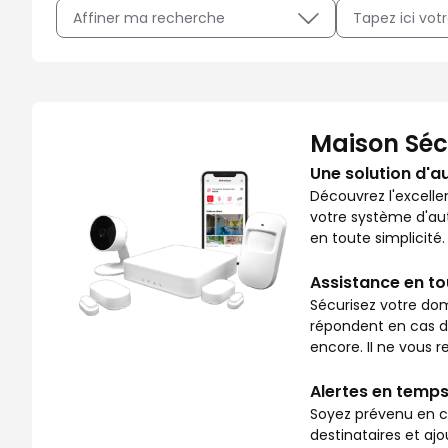
Affiner ma recherche
Avec Maison Sécurisée, soyez rassuré sur ce qui se pass
Maison Séc
Une solution d'a
Découvrez l'excelle
votre système d'aut
en toute simplicité.
Assistance en t
Sécurisez votre dom
répondent en cas de 
encore. II ne vous re
Alertes en temps
Soyez prévenu en ca
destinataires et aj