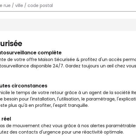
e chez vous et surveiller votre logement en toutes circonstances
urisée
utosurveillance complète
nte de votre offre Maison Sécurisée & profitez d'un accès per
osurveillance disponible 24/7. Gardez toujours un œil chez vous
outes circonstances
icile le temps de votre retour grâce à un agent de la société Re
besoin pour l'installation, l'utilisation, le paramétrage, l'explic
ste plus qu'à en profiter, l'esprit tranquille.
 réel
s de mouvement chez vous grâce à nos alertes paramétrables vi
outez des contacts d'urgence pour une réactivité optimale.