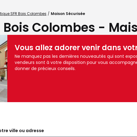
tique SFR Bois Colombes
Maison Sécurisée
 Bois Colombes - Mai
Vous allez adorer venir dans vot
Ne manquez pas les dernières nouveautés qui sont expos
vendeurs sont à votre disposition pour vous accompagne
donner de précieux conseils.
tre ville ou adresse