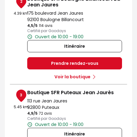
2
Jean Jaures
175 boulevard Jean Jaures
4.39 km
92100 Boulogne Billancourt
4,5
/5
Note de 4.5 sur 5
114 avis
Certifié par Goodays
Ouvert de 10:00 - 19:00
Itinéraire
Prendre rendez-vous
Voir la boutique
Boutique SFR Puteaux Jean Jaurès
3
113 rue Jean Jaures
5.45 km
92800 Puteaux
4,9
/5
Note de 4.9 sur 5
72 avis
Certifié par Goodays
Ouvert de 10:00 - 19:00
Itinéraire