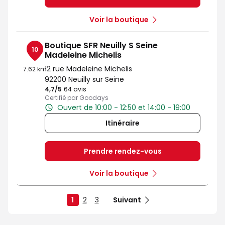
Voir la boutique
Boutique SFR Neuilly S Seine
10
Madeleine Michelis
12 rue Madeleine Michelis
7.62 km
92200 Neuilly sur Seine
4,7
/5
Note de 4.7 sur 5
64 avis
Certifié par Goodays
Ouvert de 10:00 - 12:50 et 14:00 - 19:00
Itinéraire
Prendre rendez-vous
Voir la boutique
1
2
3
Suivant