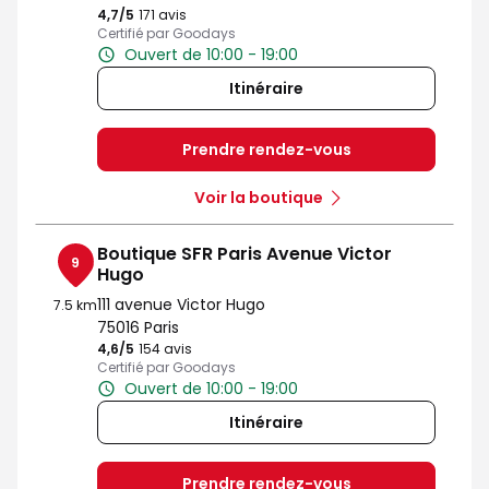
4,7
/5
Note de 4.7 sur 5
171 avis
Certifié par Goodays
Ouvert de 10:00 - 19:00
Itinéraire
Prendre rendez-vous
Voir la boutique
Boutique SFR Paris Avenue Victor
9
Hugo
111 avenue Victor Hugo
7.5 km
75016 Paris
4,6
/5
Note de 4.6 sur 5
154 avis
Certifié par Goodays
Ouvert de 10:00 - 19:00
Itinéraire
Prendre rendez-vous