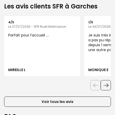
Les avis clients SFR à Garches
4
/5
1
/5
Note de 4 sur 5
Note de 1 sur 5
Le 27/07/2026 - SFR Rueil Malmaison
Le 24/07/2026 - 
Parfait pour l’accueil ….
Je suis très ins
a pas pu réparé
depuis 1 semain
une autre pan
MIREILLE L
MONIQUE E
Voir tous les avis