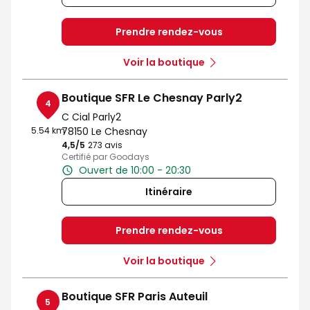
Prendre rendez-vous
Voir la boutique
Boutique SFR Le Chesnay Parly2
4
C Cial Parly2
5.54 km
78150 Le Chesnay
4,5
/5
Note de 4.5 sur 5
273 avis
Certifié par Goodays
Ouvert de 10:00 - 20:30
Itinéraire
Prendre rendez-vous
Voir la boutique
Boutique SFR Paris Auteuil
5