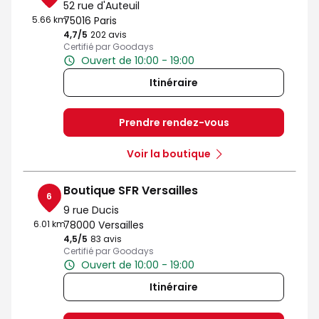
52 rue d'Auteuil
5.66 km
75016 Paris
4,7
/5
Note de 4.7 sur 5
202 avis
Certifié par Goodays
Ouvert de 10:00 - 19:00
Itinéraire
Prendre rendez-vous
Voir la boutique
Boutique SFR Versailles
6
9 rue Ducis
6.01 km
78000 Versailles
4,5
/5
Note de 4.5 sur 5
83 avis
Certifié par Goodays
Ouvert de 10:00 - 19:00
Itinéraire