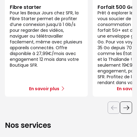
Fibre starter
Forfait 500 Go
Pour les Beaux Jours chez SFR, la
Prêt à explorer l
Fibre Starter permet de profiter
vous soucier de v
d’une connexion jusqu’à 1 Gb/s
consommation de
pour regarder des vidéos,
forfait 5G+ est di
naviguer ou télétravailler
une enveloppe gé
facilement, même avec plusieurs
Go. Pour vos voya
appareils connectés. Offre
35 Go depuis 70 d
disponible à 27,99€/mois avec
comme les États-U
engagement 12 mois dans votre
et la Thaïlande ! 
Boutique SFR.
seulement 19€99/
engagement, pour 
SFR. Profitez de la
rendant dans votr
En savoir plus
En savoir
Nos services