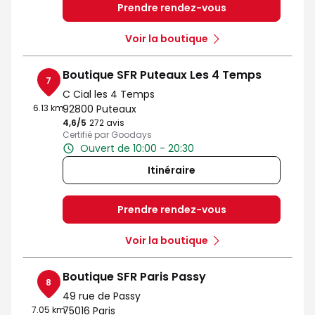
Prendre rendez-vous
Voir la boutique
Boutique SFR Puteaux Les 4 Temps
7
C Cial les 4 Temps
6.13 km
92800 Puteaux
4,6
/5
Note de 4.6 sur 5
272 avis
Certifié par Goodays
Ouvert de 10:00 - 20:30
Itinéraire
Prendre rendez-vous
Voir la boutique
Boutique SFR Paris Passy
8
49 rue de Passy
7.05 km
75016 Paris