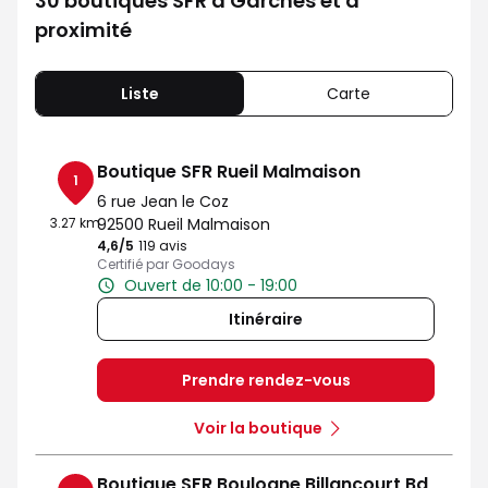
30 boutiques SFR à Garches et à
proximité
Liste
Carte
Boutique SFR Rueil Malmaison
1
6 rue Jean le Coz
3.27 km
92500 Rueil Malmaison
4,6
/5
Note de 4.6 sur 5
119 avis
Certifié par Goodays
Ouvert de 10:00 - 19:00
Itinéraire
Prendre rendez-vous
Voir la boutique
Boutique SFR Boulogne Billancourt Bd