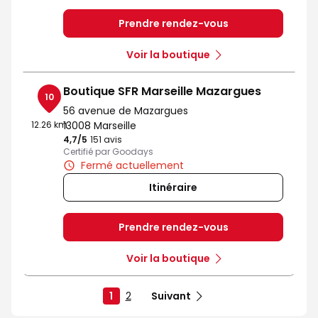
Prendre rendez-vous
Voir la boutique
Boutique SFR Marseille Mazargues
10
56 avenue de Mazargues
12.26 km
13008 Marseille
4,7
/5
Note de 4.7 sur 5
151 avis
Certifié par Goodays
Fermé actuellement
Itinéraire
Prendre rendez-vous
Voir la boutique
1
2
Suivant