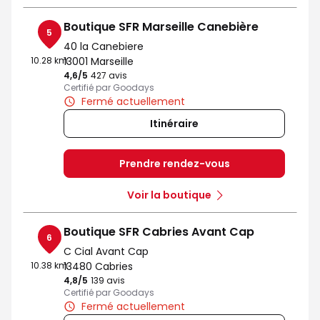
Boutique SFR Marseille Canebière
5
40 la Canebiere
10.28 km
13001 Marseille
4,6
/5
Note de 4.6 sur 5
427 avis
Certifié par Goodays
Fermé actuellement
Itinéraire
Prendre rendez-vous
Voir la boutique
Boutique SFR Cabries Avant Cap
6
C Cial Avant Cap
10.38 km
13480 Cabries
4,8
/5
Note de 4.8 sur 5
139 avis
Certifié par Goodays
Fermé actuellement