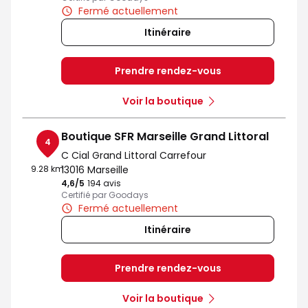
Fermé actuellement
Itinéraire
Prendre rendez-vous
Voir la boutique
Boutique SFR Marseille Grand Littoral
4
C Cial Grand Littoral Carrefour
9.28 km
13016 Marseille
4,6
/5
Note de 4.6 sur 5
194 avis
Certifié par Goodays
Fermé actuellement
Itinéraire
Prendre rendez-vous
Voir la boutique