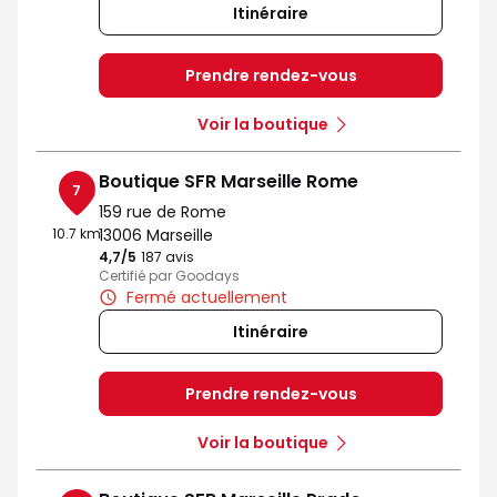
Itinéraire
Prendre rendez-vous
Voir la boutique
Boutique SFR Marseille Rome
7
159 rue de Rome
10.7 km
13006 Marseille
4,7
/5
Note de 4.7 sur 5
187 avis
Certifié par Goodays
Fermé actuellement
Itinéraire
Prendre rendez-vous
Voir la boutique