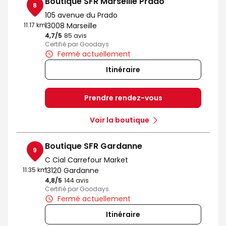
Boutique SFR Marseille Prado
8
105 avenue du Prado
11.17 km
13008 Marseille
4,7
/5
Note de 4.7 sur 5
85 avis
Certifié par Goodays
Fermé actuellement
Itinéraire
Prendre rendez-vous
Voir la boutique
Boutique SFR Gardanne
9
C Cial Carrefour Market
11.35 km
13120 Gardanne
4,8
/5
Note de 4.8 sur 5
144 avis
Certifié par Goodays
Fermé actuellement
Itinéraire