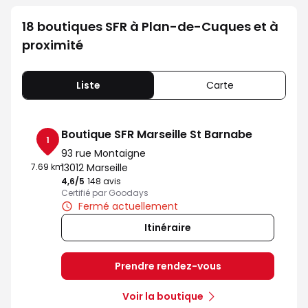
18 boutiques SFR à Plan-de-Cuques et à
proximité
Liste
Carte
Boutique SFR Marseille St Barnabe
1
93 rue Montaigne
7.69 km
13012 Marseille
4,6
/5
Note de 4.6 sur 5
148 avis
Certifié par Goodays
Fermé actuellement
Itinéraire
Prendre rendez-vous
Voir la boutique