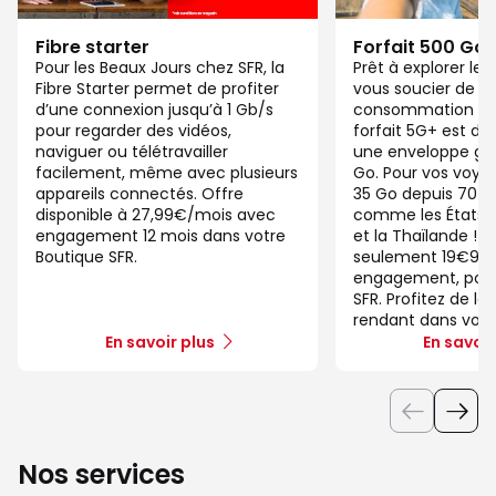
Fibre starter
Forfait 500 Go
Pour les Beaux Jours chez SFR, la
Prêt à explorer l
Fibre Starter permet de profiter
vous soucier de v
d’une connexion jusqu’à 1 Gb/s
consommation de
pour regarder des vidéos,
forfait 5G+ est di
naviguer ou télétravailler
une enveloppe gé
facilement, même avec plusieurs
Go. Pour vos voya
appareils connectés. Offre
35 Go depuis 70 d
disponible à 27,99€/mois avec
comme les États-U
engagement 12 mois dans votre
et la Thaïlande ! 
Boutique SFR.
seulement 19€99/
engagement, pour 
SFR. Profitez de la
rendant dans votr
En savoir plus
En savoir
Nos services