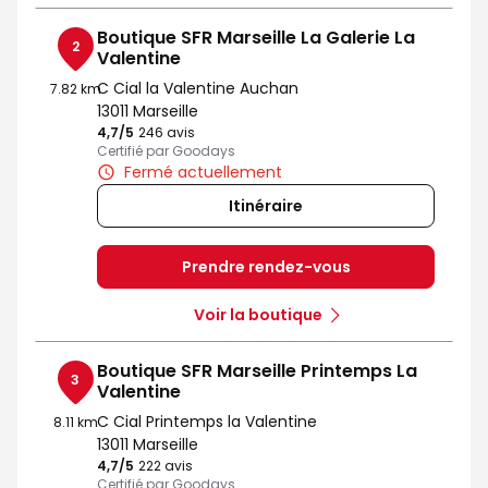
Boutique SFR Marseille La Galerie La
2
Valentine
C Cial la Valentine Auchan
7.82 km
13011 Marseille
4,7
/5
Note de 4.7 sur 5
246 avis
Certifié par Goodays
Fermé actuellement
Itinéraire
Prendre rendez-vous
Voir la boutique
Boutique SFR Marseille Printemps La
3
Valentine
C Cial Printemps la Valentine
8.11 km
13011 Marseille
4,7
/5
Note de 4.7 sur 5
222 avis
Certifié par Goodays