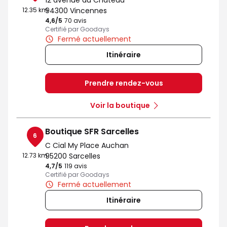
12 avenue du Chateau
12.35 km
94300 Vincennes
4,6
/5
Note de 4.6 sur 5
70 avis
Certifié par Goodays
Fermé actuellement
Itinéraire
Prendre rendez-vous
Voir la boutique
Boutique SFR Sarcelles
6
C Cial My Place Auchan
12.73 km
95200 Sarcelles
4,7
/5
Note de 4.7 sur 5
119 avis
Certifié par Goodays
Fermé actuellement
Itinéraire