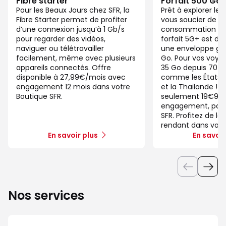
Fibre starter
Forfait 500 Go
Pour les Beaux Jours chez SFR, la
Prêt à explorer l
Fibre Starter permet de profiter
vous soucier de v
d’une connexion jusqu’à 1 Gb/s
consommation de
pour regarder des vidéos,
forfait 5G+ est di
naviguer ou télétravailler
une enveloppe gé
facilement, même avec plusieurs
Go. Pour vos voya
appareils connectés. Offre
35 Go depuis 70 d
disponible à 27,99€/mois avec
comme les États-U
engagement 12 mois dans votre
et la Thaïlande ! 
Boutique SFR.
seulement 19€99/
engagement, pour 
SFR. Profitez de la
rendant dans votr
En savoir plus
En savoir
Nos services