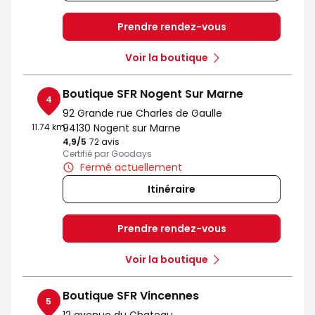
Prendre rendez-vous
Voir la boutique
Boutique SFR Nogent Sur Marne
4
92 Grande rue Charles de Gaulle
11.74 km
94130 Nogent sur Marne
4,9
/5
Note de 4.9 sur 5
72 avis
Certifié par Goodays
Fermé actuellement
Itinéraire
Prendre rendez-vous
Voir la boutique
Boutique SFR Vincennes
5