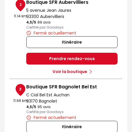
Boutique SFR Aubervilliers
2
5 avenue Jean Jaures
11.14 km
93300 Aubervilliers
4,5
/5
Note de 4.5 sur 5
89 avis
Certifié par Goodays
Fermé actuellement
Itinéraire
Prendre rendez-vous
Voir la boutique
Boutique SFR Bagnolet Bel Est
3
C Cial Bel Est Auchan
11.66 km
93170 Bagnolet
4,5
/5
Note de 4.5 sur 5
95 avis
Certifié par Goodays
Fermé actuellement
Itinéraire