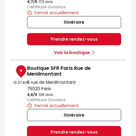
4,7
/5
Note de 4.7 sur 5
173 avis
Certifié par Goodays
Fermé actuellement
Itinéraire
Prendre rendez-vous
Voir la boutique
Boutique SFR Paris Rue de
9
Menilmontant
6 rue de Menilmontant
13.37 km
75020 Paris
4,6
/5
Note de 4.6 sur 5
139 avis
Certifié par Goodays
Fermé actuellement
Itinéraire
Prendre rendez-vous