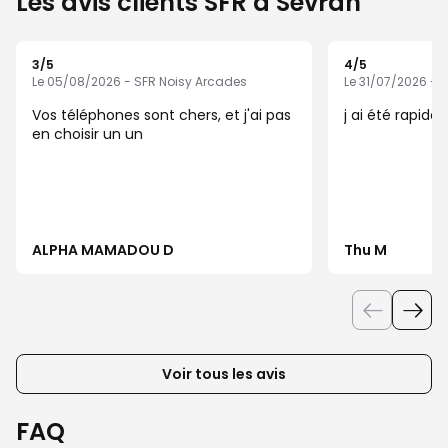
Les avis clients SFR à Sevran
3
/5
4
/5
Note de 3 sur 5
Note de 4 sur 5
Le 05/08/2026 - SFR Noisy Arcades
Le 31/07/2026 - 
Vos téléphones sont chers, et j'ai pas
j ai été rapid
en choisir un un
ALPHA MAMADOU D
Thu M
Voir tous les avis
FAQ