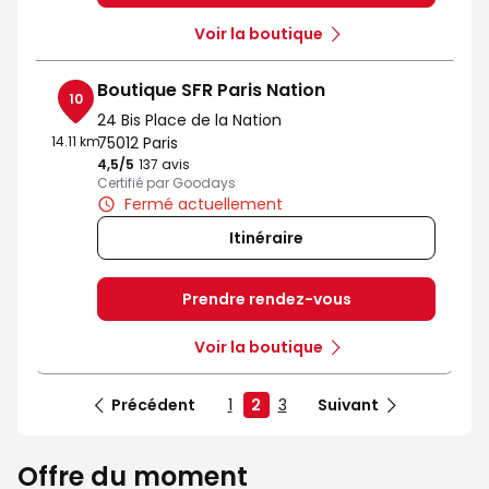
Voir la boutique
Boutique SFR Paris Nation
10
24 Bis Place de la Nation
14.11 km
75012 Paris
4,5
/5
Note de 4.5 sur 5
137 avis
Certifié par Goodays
Fermé actuellement
Itinéraire
Prendre rendez-vous
Voir la boutique
Précédent
1
2
3
Suivant
Offre du moment