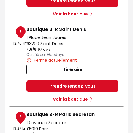
Prendre rendez-vous
Voir la boutique
Boutique SFR Saint Denis
7
1 Place Jean Jaures
12.76 km
93200 Saint Denis
4,5
/5
Note de 4.5 sur 5
97 avis
Certifié par Goodays
Fermé actuellement
Itinéraire
Prendre rendez-vous
Voir la boutique
Boutique SFR Paris Secretan
8
10 avenue Secretan
13.27 km
75019 Paris