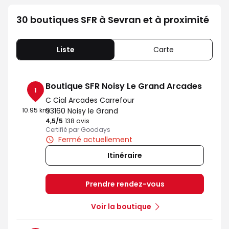
30 boutiques SFR à Sevran et à proximité
Liste
Carte
Boutique SFR Noisy Le Grand Arcades
1
C Cial Arcades Carrefour
10.95 km
93160 Noisy le Grand
4,5
/5
Note de 4.5 sur 5
138 avis
Certifié par Goodays
Fermé actuellement
Itinéraire
Prendre rendez-vous
Voir la boutique