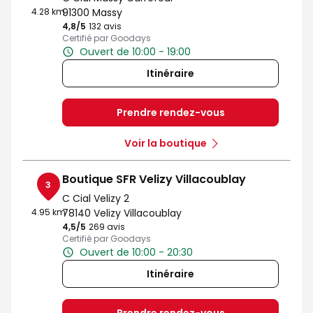
4.28 km
91300 Massy
4,8
/5
Note de 4.8 sur 5
132 avis
Certifié par Goodays
Ouvert de 10:00 - 19:00
Itinéraire
Prendre rendez-vous
Voir la boutique
Boutique SFR Velizy Villacoublay
3
C Cial Velizy 2
4.95 km
78140 Velizy Villacoublay
4,5
/5
Note de 4.5 sur 5
269 avis
Certifié par Goodays
Ouvert de 10:00 - 20:30
Itinéraire