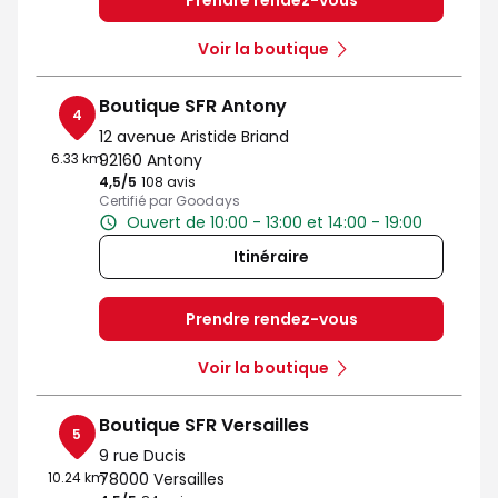
Prendre rendez-vous
Voir la boutique
Boutique SFR Antony
4
12 avenue Aristide Briand
6.33 km
92160 Antony
4,5
/5
Note de 4.5 sur 5
108 avis
Certifié par Goodays
Ouvert de 10:00 - 13:00 et 14:00 - 19:00
Itinéraire
Prendre rendez-vous
Voir la boutique
Boutique SFR Versailles
5
9 rue Ducis
10.24 km
78000 Versailles