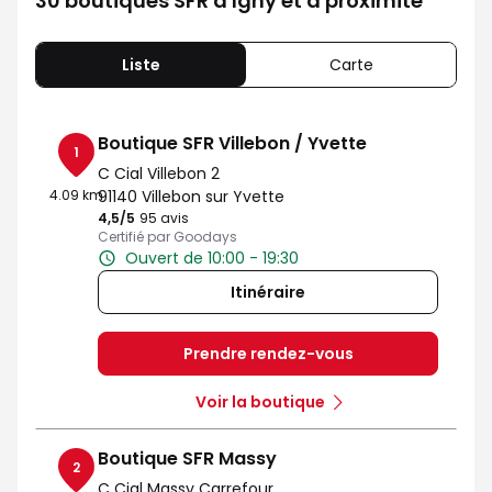
30 boutiques SFR à Igny et à proximité
Liste
Carte
Boutique SFR Villebon / Yvette
1
C Cial Villebon 2
4.09 km
91140 Villebon sur Yvette
4,5
/5
Note de 4.5 sur 5
95 avis
Certifié par Goodays
Ouvert de 10:00 - 19:30
Itinéraire
Prendre rendez-vous
Voir la boutique
Boutique SFR Massy
2
C Cial Massy Carrefour