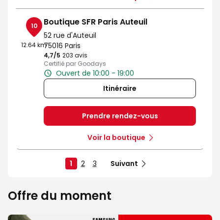
Boutique SFR Paris Auteuil
10
52 rue d'Auteuil
12.64 km
75016 Paris
4,7
/5
Note de 4.7 sur 5
203 avis
Certifié par Goodays
Ouvert de 10:00 - 19:00
Itinéraire
Prendre rendez-vous
Voir la boutique
1
2
3
Suivant
Offre du moment