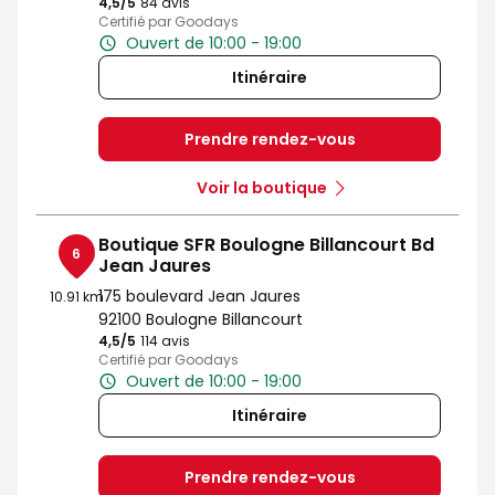
4,5
/5
Note de 4.5 sur 5
84 avis
Certifié par Goodays
Ouvert de 10:00 - 19:00
Itinéraire
Prendre rendez-vous
Voir la boutique
Boutique SFR Boulogne Billancourt Bd
6
Jean Jaures
175 boulevard Jean Jaures
10.91 km
92100 Boulogne Billancourt
4,5
/5
Note de 4.5 sur 5
114 avis
Certifié par Goodays
Ouvert de 10:00 - 19:00
Itinéraire
Prendre rendez-vous