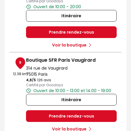
Certifié par Goodays
Ouvert de 10:00 - 20:00
Itinéraire
Prendre rendez-vous
Voir la boutique
Boutique SFR Paris Vaugirard
9
314 rue de Vaugirard
12.38 km
75015 Paris
4,8
/5
Note de 4.8 sur 5
126 avis
Certifié par Goodays
Ouvert de 10:00 - 13:00 et 14:00 - 19:00
Itinéraire
Prendre rendez-vous
Voir la boutique