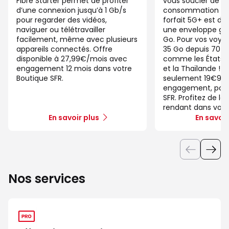
Fibre Starter permet de profiter
vous soucier de v
d’une connexion jusqu’à 1 Gb/s
consommation de
pour regarder des vidéos,
forfait 5G+ est di
naviguer ou télétravailler
une enveloppe gé
facilement, même avec plusieurs
Go. Pour vos voya
appareils connectés. Offre
35 Go depuis 70 d
disponible à 27,99€/mois avec
comme les États-U
engagement 12 mois dans votre
et la Thaïlande ! 
Boutique SFR.
seulement 19€99/
engagement, pour 
SFR. Profitez de la
rendant dans votr
En savoir plus
En savoir
Nos services