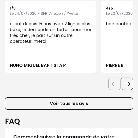
1
/5
4
/5
Note de 1 sur 5
Note de 4 sur 5
Le 24/07/2026 - SFR Villebon / Yvette
Le 20/07/2026 - S
client depuis 15 ans avec 2 lignes plus
bon contact
boxe, je demande un forfait pour moi
très cher, je part sur un outre
opérateur. merci
NUNO MIGUEL BAPTISTA P
PIERRE R
Voir tous les avis
FAQ
Comment suivre la commande de votre