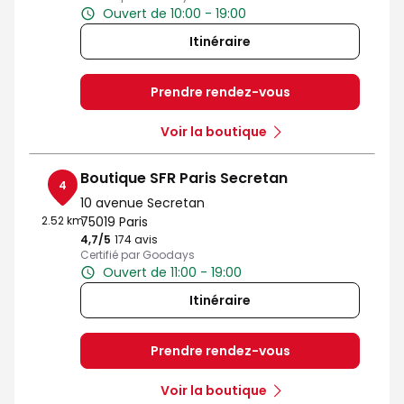
Ouvert de 10:00 - 19:00
Itinéraire
Prendre rendez-vous
Voir la boutique
Boutique SFR Paris Secretan
4
10 avenue Secretan
2.52 km
75019 Paris
4,7
/5
Note de 4.7 sur 5
174 avis
Certifié par Goodays
Ouvert de 11:00 - 19:00
Itinéraire
Prendre rendez-vous
Voir la boutique