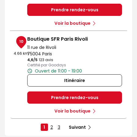
Prendre rendez-vous
Voir la boutique
Boutique SFR Paris Rivoli
10
11 rue de Rivoli
4.66 km
75004 Paris
4,6
/5
Note de 4.6 sur 5
123 avis
Certifié par Goodays
Ouvert de 11:00 - 19:00
Itinéraire
Prendre rendez-vous
Voir la boutique
1
2
3
Suivant