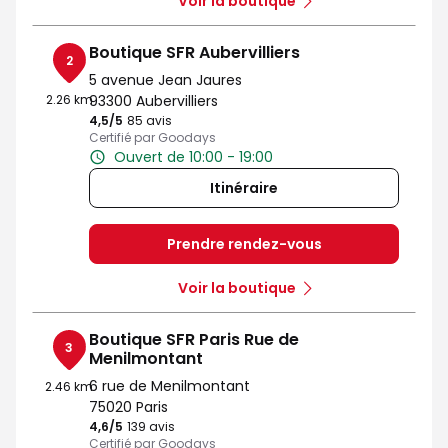
Voir la boutique
Boutique SFR Aubervilliers
2
5 avenue Jean Jaures
2.26 km
93300 Aubervilliers
4,5
/5
Note de 4.5 sur 5
85 avis
Certifié par Goodays
Ouvert de 10:00 - 19:00
Itinéraire
Prendre rendez-vous
Voir la boutique
Boutique SFR Paris Rue de
3
Menilmontant
6 rue de Menilmontant
2.46 km
75020 Paris
4,6
/5
Note de 4.6 sur 5
139 avis
Certifié par Goodays