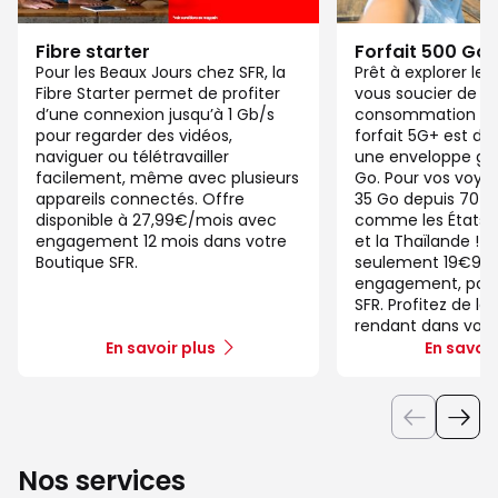
Fibre starter
Forfait 500 Go
Pour les Beaux Jours chez SFR, la
Prêt à explorer l
Fibre Starter permet de profiter
vous soucier de v
d’une connexion jusqu’à 1 Gb/s
consommation de
pour regarder des vidéos,
forfait 5G+ est di
naviguer ou télétravailler
une enveloppe gé
facilement, même avec plusieurs
Go. Pour vos voya
appareils connectés. Offre
35 Go depuis 70 d
disponible à 27,99€/mois avec
comme les États-U
engagement 12 mois dans votre
et la Thaïlande ! 
Boutique SFR.
seulement 19€99/
engagement, pour 
SFR. Profitez de la
rendant dans votr
En savoir plus
En savoir
Nos services