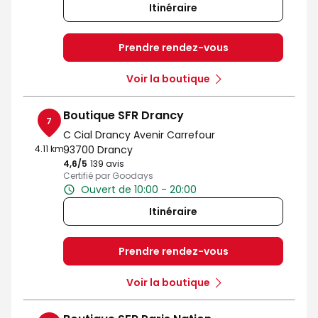
Itinéraire
Prendre rendez-vous
Voir la boutique
Boutique SFR Drancy
7
C Cial Drancy Avenir Carrefour
4.11 km
93700 Drancy
4,6
/5
Note de 4.6 sur 5
139 avis
Certifié par Goodays
Ouvert de 10:00 - 20:00
Itinéraire
Prendre rendez-vous
Voir la boutique