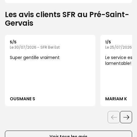
Les avis clients SFR au Pré-Saint-
Gervais
5
/5
1
/5
Note de 5 sur 5
Note de 1 sur 5
Le 30/07/2026 - SFR Bel Est
Le 25/07/2026 - S
Super gentille vraiment
Le service est
lamentable!
OUSMANE S
MARIAM K
Voir tous les avis