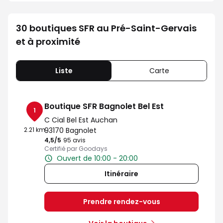
30 boutiques SFR au Pré-Saint-Gervais
et à proximité
Liste
Carte
Boutique SFR Bagnolet Bel Est
1
C Cial Bel Est Auchan
2.21 km
93170 Bagnolet
4,5
/5
Note de 4.5 sur 5
95 avis
Certifié par Goodays
Ouvert de 10:00 - 20:00
Itinéraire
Prendre rendez-vous