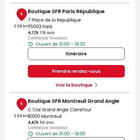
Boutique SFR Paris République
5
7 Place de la Republique
3.58 km
75003 Paris
4,7
/5
Note de 4.7 sur 5
178 avis
Certifié par Goodays
Ouvert de 10:00 - 19:30
Itinéraire
Prendre rendez-vous
Voir la boutique
Boutique SFR Montreuil Grand Angle
6
C Cial Grand Angle Carrefour
3.64 km
93100 Montreuil
4,6
/5
Note de 4.6 sur 5
56 avis
Certifié par Goodays
Ouvert de 10:00 - 19:00