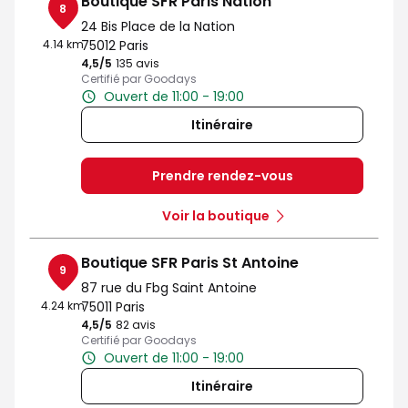
Boutique SFR Paris Nation
8
24 Bis Place de la Nation
4.14 km
75012 Paris
4,5
/5
Note de 4.5 sur 5
135 avis
Certifié par Goodays
Ouvert de 11:00 - 19:00
Itinéraire
Prendre rendez-vous
Voir la boutique
Boutique SFR Paris St Antoine
9
87 rue du Fbg Saint Antoine
4.24 km
75011 Paris
4,5
/5
Note de 4.5 sur 5
82 avis
Certifié par Goodays
Ouvert de 11:00 - 19:00
Itinéraire