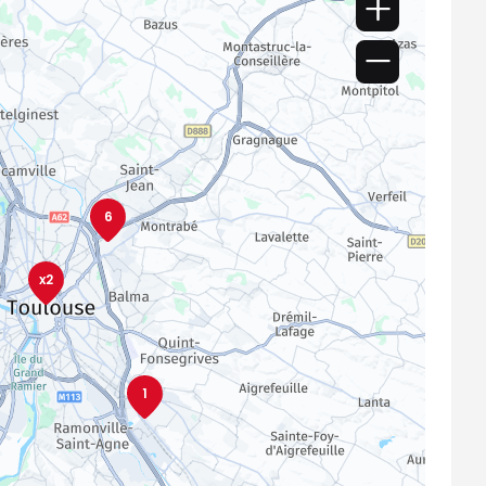
6
x2
1