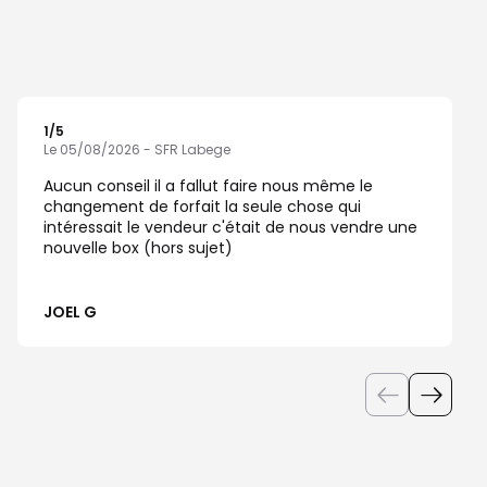
1
/5
Note de 1 sur 5
Le 05/08/2026 - SFR Labege
Aucun conseil il a fallut faire nous même le
changement de forfait la seule chose qui
intéressait le vendeur c'était de nous vendre une
nouvelle box (hors sujet)
JOEL G