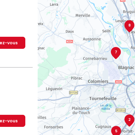
8
dez-vous
7
2
dez-vous
5