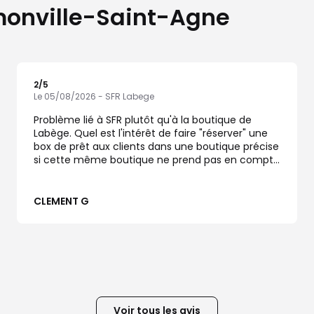
amonville-Saint-Agne
2
/5
Note de 2 sur 5
Le 05/08/2026 - SFR Labege
Problème lié à SFR plutôt qu'à la boutique de
Labège. Quel est l'intérêt de faire "réserver" une
box de prêt aux clients dans une boutique précise
si cette même boutique ne prend pas en compte
cette "réservation" ?
CLEMENT G
Voir tous les avis