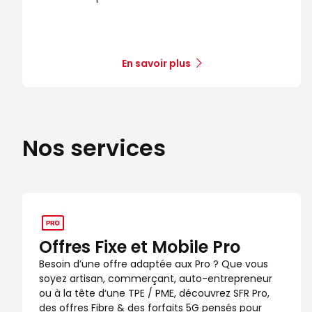
Boutique SFR Fenouillet
8
C Cial Espace Fenouillet Auchan
17.24 km
31150 Fenouillet
Note de 4.6 sur 5
4,6
/5
En savoir plus
202 avis
Certifié par Goodays
Ouvert de 09:30 - 20:00
Itinéraire
Prendre ren
Nos services
Voir la boutique
Offres Fixe et Mobile Pro
Besoin d’une offre adaptée aux Pro ? Que vous
soyez artisan, commerçant, auto-entrepreneur
ou à la tête d’une TPE / PME, découvrez SFR Pro,
des offres Fibre & des forfaits 5G pensés pour