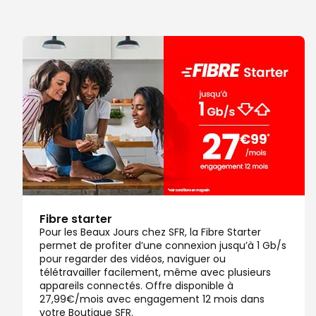
Note de 4.6 sur 5
4,6
/5
214 avis
Certifié par Goodays
Ouvert de 10:00 - 20:00
Itinéraire
Prendre ren
Voir la boutique
Boutique SFR Blagnac
7
C Cial Blagnac E.Leclerc
14.11 km
31700 Blagnac
Note de 4.8 sur 5
4,8
/5
308 avis
Certifié par Goodays
Fibre starter
Ouvert de 09:30 - 20:00
Pour les Beaux Jours chez SFR, la Fibre Starter
permet de profiter d’une connexion jusqu’à 1 Gb/s
Itinéraire
Prendre ren
pour regarder des vidéos, naviguer ou
télétravailler facilement, même avec plusieurs
Voir la boutique
appareils connectés. Offre disponible à
27,99€/mois avec engagement 12 mois dans
votre Boutique SFR.