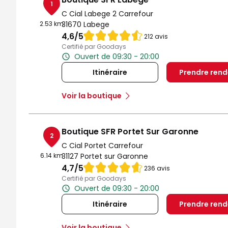
1
C Cial Labege 2 Carrefour
2.53 km
31670 Labege
Note de 4.6 sur 5
4,6
/5
212 avis
Certifié par Goodays
Ouvert de 09:30 - 20:00
Itinéraire
Prendre ren
Voir la boutique
Boutique SFR Portet Sur Garonne
2
C Cial Portet Carrefour
6.14 km
31127 Portet sur Garonne
Note de 4.7 sur 5
4,7
/5
236 avis
Certifié par Goodays
Ouvert de 09:30 - 20:00
Itinéraire
Prendre ren
Voir la boutique