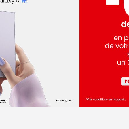
dez-vous
dez-vous
'Albigeois