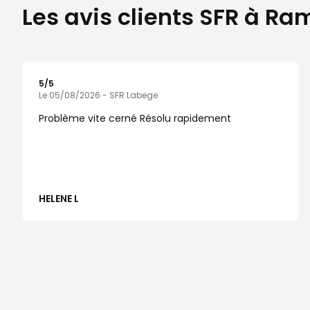
Les avis clients SFR à R
5
/5
Note de 5 sur 5
Le 05/08/2026 - SFR Labege
Problème vite cerné Résolu rapidement
HELENE L