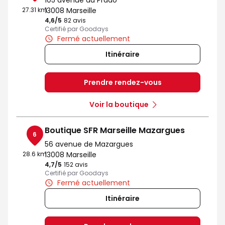
105 avenue du Prado
27.31 km
13008 Marseille
4,6
/5
Note de 4.6 sur 5
82 avis
Certifié par Goodays
Fermé actuellement
Itinéraire
Prendre rendez-vous
Voir la boutique
Boutique SFR Marseille Mazargues
6
56 avenue de Mazargues
28.6 km
13008 Marseille
4,7
/5
Note de 4.7 sur 5
152 avis
Certifié par Goodays
Fermé actuellement
Itinéraire