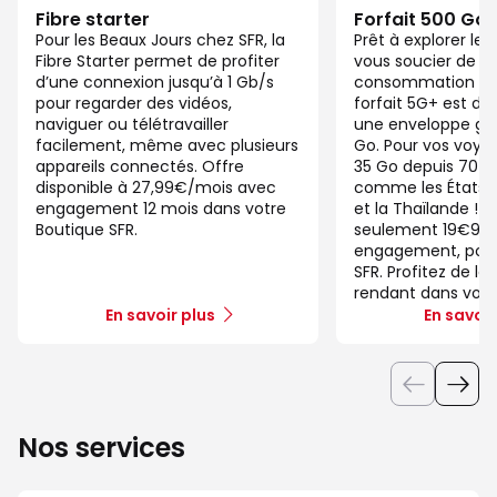
Fibre starter
Forfait 500 Go
Pour les Beaux Jours chez SFR, la
Prêt à explorer l
Fibre Starter permet de profiter
vous soucier de v
d’une connexion jusqu’à 1 Gb/s
consommation de
pour regarder des vidéos,
forfait 5G+ est di
naviguer ou télétravailler
une enveloppe gé
facilement, même avec plusieurs
Go. Pour vos voya
appareils connectés. Offre
35 Go depuis 70 d
disponible à 27,99€/mois avec
comme les États-U
engagement 12 mois dans votre
et la Thaïlande ! 
Boutique SFR.
seulement 19€99/
engagement, pour 
SFR. Profitez de la
rendant dans votr
En savoir plus
En savoir
Nos services