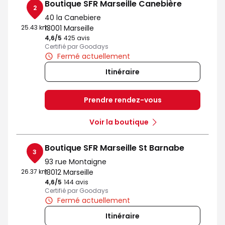
Boutique SFR Marseille Canebière
2
40 la Canebiere
25.43 km
13001 Marseille
4,6
/5
Note de 4.6 sur 5
425 avis
Certifié par Goodays
Fermé actuellement
Itinéraire
Prendre rendez-vous
Voir la boutique
Boutique SFR Marseille St Barnabe
3
93 rue Montaigne
26.37 km
13012 Marseille
4,6
/5
Note de 4.6 sur 5
144 avis
Certifié par Goodays
Fermé actuellement
Itinéraire