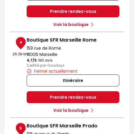
Prendre rendez-vous
Voir la boutique
Boutique SFR Marseille Rome
4
159 rue de Rome
26.38 km
13006 Marseille
4,7
/5
Note de 4.7 sur 5
190 avis
Certifié par Goodays
Fermé actuellement
Itinéraire
Prendre rendez-vous
Voir la boutique
Boutique SFR Marseille Prado
5