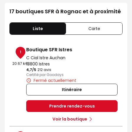
17 boutiques SFR à Rognac et à proximité
Liste
Carte
Boutique SFR Istres
1
C Cial Istre Auchan
20.67 km
13800 Istres
4,7
/5
Note de 4.7 sur 5
212 avis
Certifié par Goodays
Fermé actuellement
Itinéraire
Prendre rendez-vous
Voir la boutique