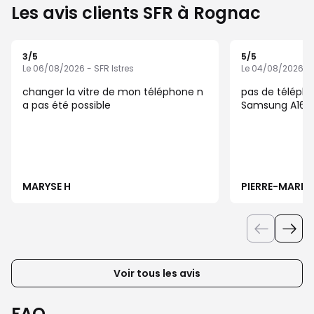
Les avis clients SFR à Rognac
3
/5
5
/5
Note de 3 sur 5
Note de 5 sur 5
Le 06/08/2026 - SFR Istres
Le 04/08/2026 - S
changer la vitre de mon téléphone n
pas de téléph
a pas été possible
Samsung A16
MARYSE H
PIERRE-MARIE 
Voir tous les avis
FAQ