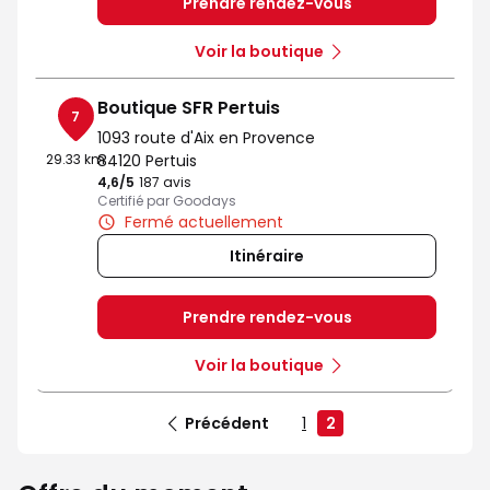
Prendre rendez-vous
Voir la boutique
Boutique SFR Pertuis
7
1093 route d'Aix en Provence
29.33 km
84120 Pertuis
4,6
/5
Note de 4.6 sur 5
187 avis
Certifié par Goodays
Fermé actuellement
Itinéraire
Prendre rendez-vous
Voir la boutique
Précédent
1
2