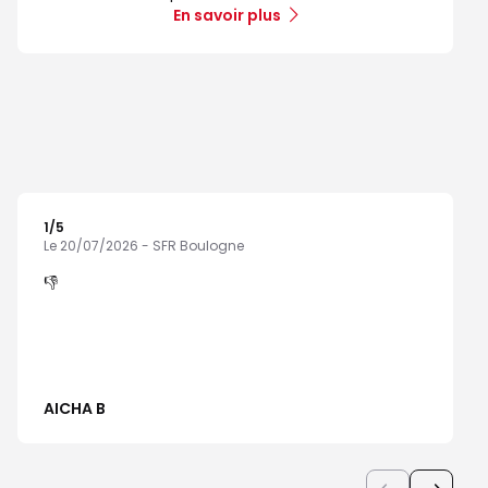
En savoir plus
1
/5
Note de 1 sur 5
Le 20/07/2026 - SFR Boulogne
👎
AICHA B