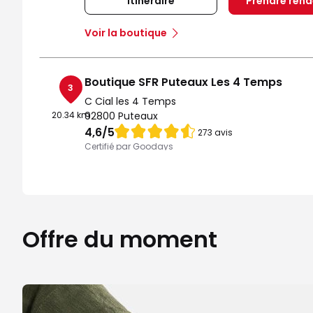
Itinéraire
Prendre ren
Voir la boutique
Boutique SFR Puteaux Les 4 Temps
3
C Cial les 4 Temps
20.34 km
92800 Puteaux
Note de 4.6 sur 5
4,6
/5
273 avis
Certifié par Goodays
Ouvert de 10:00 - 20:30
Itinéraire
Prendre ren
Voir la boutique
Offre du moment
Boutique SFR Paris Auteuil
4
52 rue d'Auteuil
20.82 km
75016 Paris
Note de 4.7 sur 5