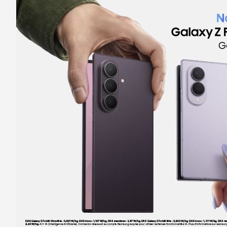
4,7
/5
203 avis
Certifié par Goodays
Ouvert de 10:00 - 19:00
Itinéraire
Prendre ren
Voir la boutique
Boutique SFR Sartrouville
5
C Cial Sartrouville Carrefour
21.41 km
78500 Sartrouville
Note de 4.8 sur 5
4,8
/5
142 avis
Certifié par Goodays
Ouvert de 10:00 - 20:00
Itinéraire
Prendre ren
Voir la boutique
Boutique SFR Paris Passy