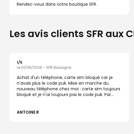
Rendez-vous dans votre boutique SFR.
Les avis clients SFR aux
1
/5
Note de 1 sur 5
Le 01/08/2026 - SFR Boulogne
Achat d'un téléphone, carte sim bloqué car je
n'avais plus le code puk. Mise en marche du
nouveau téléphone chez moi : carte sim toujours
bloqué et je n'ai toujours pas le code puk. Par
ailleurs vente d'un chargeur car le mien serait soit
disant obsolète or ce n'est pas le cas et le
chargeur vendu n'est pas compatible avec le
ANTOINE R
téléphone acheté.