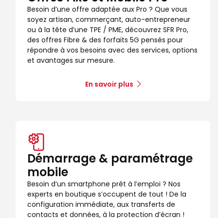
Besoin d’une offre adaptée aux Pro ? Que vous
Voir la boutique
soyez artisan, commerçant, auto-entrepreneur
ou à la tête d’une TPE / PME, découvrez SFR Pro,
des offres Fibre & des forfaits 5G pensés pour
Boutique SFR Paris Commerce
répondre à vos besoins avec des services, options
10
et avantages sur mesure.
56 rue du Commerce
23.1 km
75015 Paris
Note de 4.4 sur 5
4,4
/5
127 avis
En savoir plus
Certifié par Goodays
Ouvert de 10:00 - 19:00
Itinéraire
Prendre ren
Voir la boutique
Démarrage & paramétrage
mobile
Besoin d’un smartphone prêt à l’emploi ? Nos
experts en boutique s’occupent de tout ! De la
configuration immédiate, aux transferts de
contacts et données, à la protection d’écran !