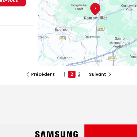
dez-vous
7
Précédent
1
2
3
Suivant
dez-vous