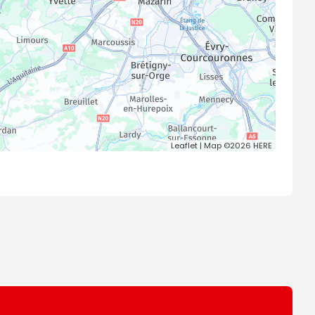
Leaflet
| Map ©2026
HERE