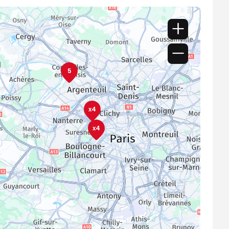
5
x4
x4