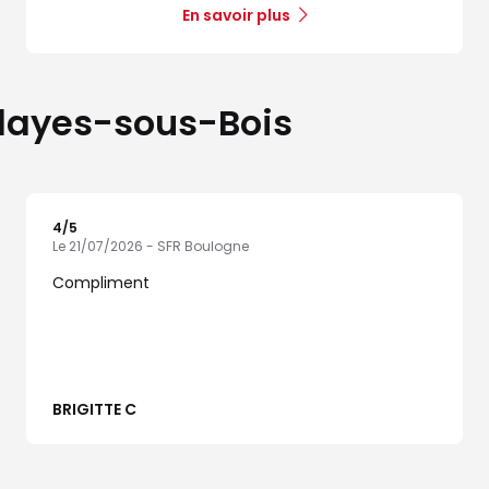
En savoir plus
 Clayes-sous-Bois
4
/5
Note de 4 sur 5
Le 21/07/2026 - SFR Boulogne
Compliment
BRIGITTE C