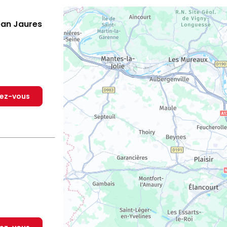
ean Jaures
dez-vous