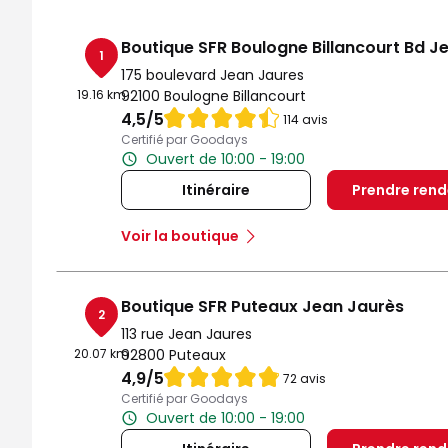
Boutique SFR Boulogne Billancourt Bd J
1
175 boulevard Jean Jaures
19.16 km
92100 Boulogne Billancourt
Note de 4.5 sur 5
4,5
/5
114 avis
Certifié par Goodays
Ouvert de 10:00 - 19:00
Itinéraire
Prendre ren
Voir la boutique
Boutique SFR Puteaux Jean Jaurès
2
113 rue Jean Jaures
20.07 km
92800 Puteaux
Note de 4.9 sur 5
4,9
/5
72 avis
Certifié par Goodays
Ouvert de 10:00 - 19:00