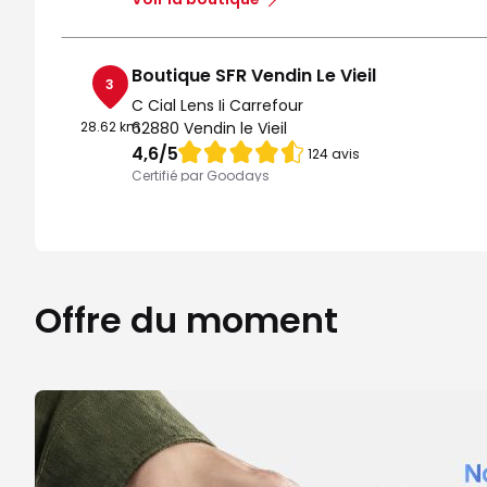
Boutique SFR Vendin Le Vieil
3
C Cial Lens Ii Carrefour
28.62 km
62880 Vendin le Vieil
Note de 4.6 sur 5
4,6
/5
124 avis
Certifié par Goodays
Fermé actuellement
Itinéraire
Prendre ren
Voir la boutique
Offre du moment
Boutique SFR Noyelles Godault
4
C Cial Noyelles Auchan
29.69 km
62950 Noyelles Godault
Note de 4.5 sur 5
4,5
/5
122 avis
Certifié par Goodays
Fermé actuellement