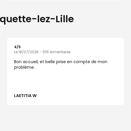
quette-lez-Lille
4
/5
Note de 4 sur 5
Le 18/07/2026 - SFR Armentieres
Bon accueil, et belle prise en compte de mon
problème.
LAETITIA W