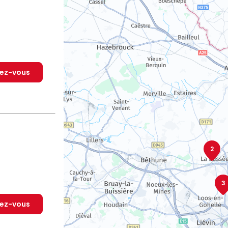
dez-vous
2
3
dez-vous