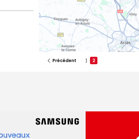
Précédent
1
2
dez-vous