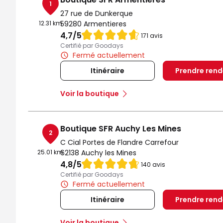
1
27 rue de Dunkerque
12.31 km
59280 Armentieres
Note de 4.7 sur 5
4,7
/5
171 avis
Certifié par Goodays
Fermé actuellement
Itinéraire
Prendre ren
Voir la boutique
Boutique SFR Auchy Les Mines
2
C Cial Portes de Flandre Carrefour
25.01 km
62138 Auchy les Mines
Note de 4.8 sur 5
4,8
/5
140 avis
Certifié par Goodays
Fermé actuellement
Itinéraire
Prendre ren
Voir la boutique