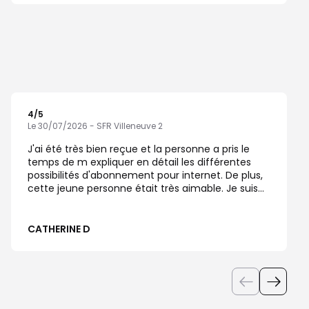
4
/5
Note de 4 sur 5
Le 30/07/2026 - SFR Villeneuve 2
J'ai été très bien reçue et la personne a pris le
temps de m expliquer en détail les différentes
possibilités d'abonnement pour internet. De plus,
cette jeune personne était très aimable. Je suis
entièrement satisfaite de ma visite chez SFR et
j'ai voté 5 étoiles (sauf erreur de manipulation car
pas toujours facile de bien cliquer sur le
CATHERINE D
téléphone).