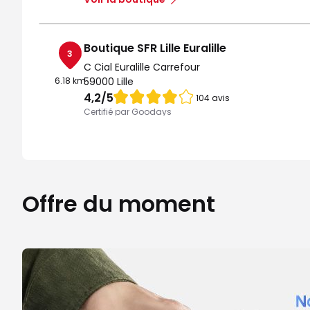
Boutique SFR Lille Euralille
3
C Cial Euralille Carrefour
6.18 km
59000 Lille
Note de 4.2 sur 5
4,2
/5
104 avis
Certifié par Goodays
Ouvert de 09:30 - 20:00
Itinéraire
Prendre ren
Voir la boutique
Offre du moment
Boutique SFR Roubaix
4
14/16 Place de la Liberte
6.31 km
59100 Roubaix
Note de 4.7 sur 5
4,7
/5
77 avis
Certifié par Goodays
Fermé actuellement