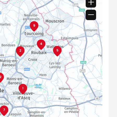
9
4
5
2
2
1
7