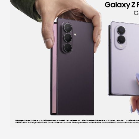
Itinéraire
Prendre ren
Voir la boutique
Boutique SFR Leers
5
C Cial Leers Auchan
6.51 km
59115 Leers
Note de 4.4 sur 5
4,4
/5
200 avis
Certifié par Goodays
Ouvert de 09:30 - 20:00
Itinéraire
Prendre ren
Voir la boutique
Boutique SFR Lille Rue Neuve
6
7/9/11 rue Neuve
6.94 km
59000 Lille