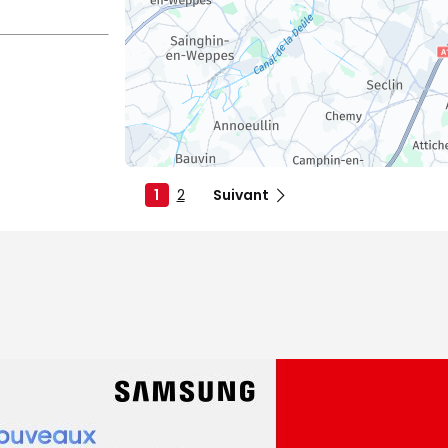
1
2
Suivant
dez-vous