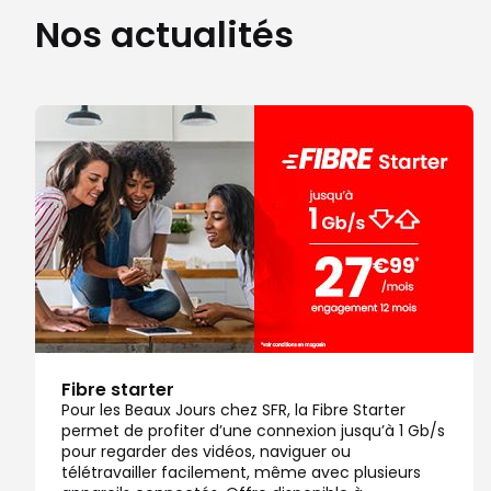
Nos actualités
Note de 4.5 sur 5
4,5
/5
145 avis
Certifié par Goodays
Ouvert de 10:00 - 19:00
Itinéraire
Prendre ren
Voir la boutique
Boutique SFR Faches Thumesnil
7
C Cial Faches Auchan
8.33 km
59155 Faches Thumesnil
Note de 4.5 sur 5
4,5
/5
132 avis
Certifié par Goodays
Ouvert de 10:00 - 18:00
Itinéraire
Prendre ren
Fibre starter
Pour les Beaux Jours chez SFR, la Fibre Starter
permet de profiter d’une connexion jusqu’à 1 Gb/s
Voir la boutique
pour regarder des vidéos, naviguer ou
télétravailler facilement, même avec plusieurs