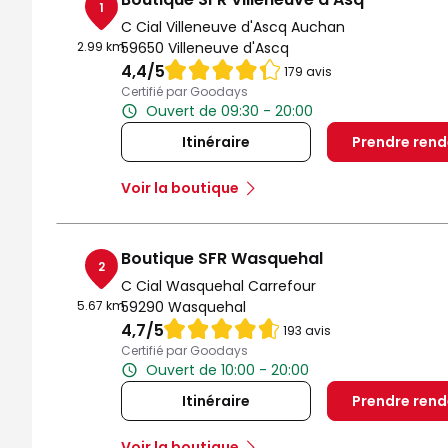
1
C Cial Villeneuve d'Ascq Auchan
2.99 km
59650 Villeneuve d'Ascq
Note de 4.4 sur 5
4,4
/5
179 avis
Certifié par Goodays
Ouvert de 09:30 - 20:00
Itinéraire
Prendre ren
Voir la boutique
Boutique SFR Wasquehal
2
C Cial Wasquehal Carrefour
5.67 km
59290 Wasquehal
Note de 4.7 sur 5
4,7
/5
193 avis
Certifié par Goodays
Ouvert de 10:00 - 20:00
Itinéraire
Prendre ren
Voir la boutique