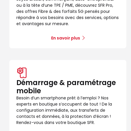
ou à la tête d’une TPE / PME, découvrez SFR Pro,
Voir la boutique
des offres Fibre & des forfaits 5G pensés pour
répondre à vos besoins avec des services, options
et avantages sur mesure.
Boutique SFR Englos
10
C Cial Englos Auchan
En savoir plus
13.72 km
59320 Englos
Note de 4.6 sur 5
4,6
/5
221 avis
Certifié par Goodays
Ouvert de 09:30 - 20:00
Itinéraire
Prendre ren
Démarrage & paramétrage
Voir la boutique
mobile
Besoin d’un smartphone prêt à l’emploi ? Nos
experts en boutique s’occupent de tout ! De la
configuration immédiate, aux transferts de
contacts et données, à la protection d’écran !
Rendez-vous dans votre boutique SFR.