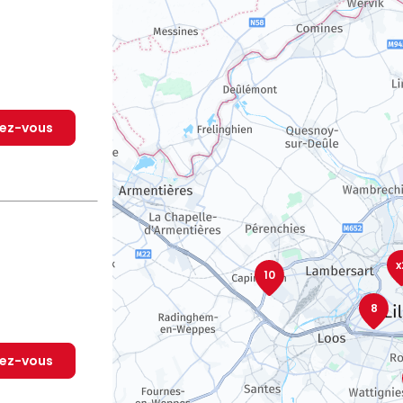
dez-vous
x
10
8
dez-vous