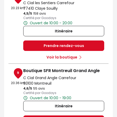
C Cial les Sentiers Carrefour
20.23 km
77410 Claye Souilly
4,5
/5
Note de 4.5 sur 5
158 avis
Certifié par Goodays
Ouvert de 10:00 - 20:00
Itinéraire
Prendre rendez-vous
Voir la boutique
Boutique SFR Montreuil Grand Angle
9
C Cial Grand Angle Carrefour
20.36 km
93100 Montreuil
4,6
/5
Note de 4.6 sur 5
55 avis
Certifié par Goodays
Ouvert de 10:00 - 19:00
Itinéraire