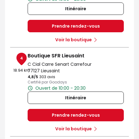
Itinéraire
Prendre rendez-vous
Voir la boutique
Boutique SFR Lieusaint
4
C Cial Carre Senart Carrefour
18.94 km
77127 Lieusaint
4,8
/5
Note de 4.8 sur 5
303 avis
Certifié par Goodays
Ouvert de 10:00 - 20:30
Itinéraire
Prendre rendez-vous
Voir la boutique