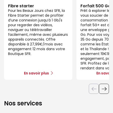
Fibre starter
Forfait 500 Go
Pour les Beaux Jours chez SFR, la
Prêt à explorer l
Fibre Starter permet de profiter
vous soucier de v
d’une connexion jusqu’à 1 Gb/s
consommation de
pour regarder des vidéos,
forfait 5G+ est di
naviguer ou télétravailler
une enveloppe gé
facilement, même avec plusieurs
Go. Pour vos voya
appareils connectés. Offre
35 Go depuis 70 d
disponible à 27,99€/mois avec
comme les États-U
engagement 12 mois dans votre
et la Thaïlande ! 
Boutique SFR.
seulement 19€99/
engagement, pour 
SFR. Profitez de la
rendant dans votr
En savoir plus
En savoir
Nos services