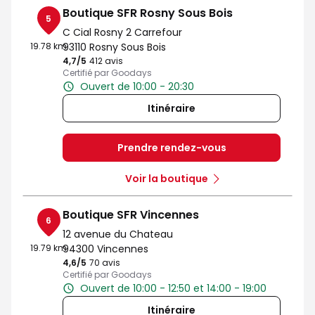
Boutique SFR Rosny Sous Bois
5
C Cial Rosny 2 Carrefour
19.78 km
93110 Rosny Sous Bois
4,7
/5
Note de 4.7 sur 5
412 avis
Certifié par Goodays
Ouvert de 10:00 - 20:30
Itinéraire
Prendre rendez-vous
Voir la boutique
Boutique SFR Vincennes
6
12 avenue du Chateau
19.79 km
94300 Vincennes
4,6
/5
Note de 4.6 sur 5
70 avis
Certifié par Goodays
Ouvert de 10:00 - 12:50 et 14:00 - 19:00
Itinéraire