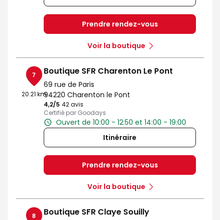
Prendre rendez-vous
Voir la boutique
Boutique SFR Charenton Le Pont
7
69 rue de Paris
20.21 km
94220 Charenton le Pont
4,2
/5
Note de 4.2 sur 5
42 avis
Certifié par Goodays
Ouvert de 10:00 - 12:50 et 14:00 - 19:00
Itinéraire
Prendre rendez-vous
Voir la boutique
Boutique SFR Claye Souilly
8