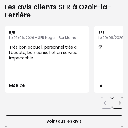
Les avis clients SFR à Ozoir-la-
Ferrière
5
/5
5
/5
Note de 5 sur 5
Note de 5 sur 5
Le 26/06/2026 - SFR Nogent Sur Marne
Le 20/06/2026 - 
Très bon accueil. personnel très à
👏
l'écoute, bon conseil et un service
impeccable.
MARION L
bill
Voir tous les avis