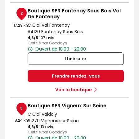
Boutique SFR Fontenay Sous Bois Val
2
De Fontenay
C Cial Val Fontenay
17.29 km
94120 Fontenay Sous Bois
4,6
/5
Note de 4.6 sur 5
107 avis
Certifié par Goodays
Ouvert de 10:00 - 20:00
Itinéraire
Prendre rendez-vous
Voir la boutique
Boutique SFR Vigneux Sur Seine
3
C Cial Valdoly
18.24 km
91270 Vigneux sur Seine
4,8
/5
Note de 4.8 sur 5
113 avis
Certifié par Goodays
Ouvert de 10:00 - 20:00