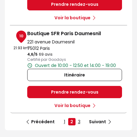
Prendre rendez-vous
Voir la boutique
Boutique SFR Paris Daumesnil
10
221 avenue Daumesnil
21.93 km
75012 Paris
4,6
/5
Note de 4.6 sur 5
69 avis
Certifié par Goodays
Ouvert de 10:00 - 12:50 et 14:00 - 19:00
Itinéraire
Prendre rendez-vous
Voir la boutique
Précédent
1
2
3
Suivant