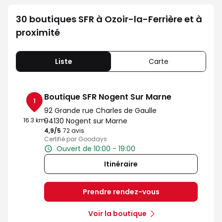
30 boutiques SFR à Ozoir-la-Ferrière et à
proximité
Liste
Carte
Boutique SFR Nogent Sur Marne
1
92 Grande rue Charles de Gaulle
16.3 km
94130 Nogent sur Marne
4,9
/5
Note de 4.9 sur 5
72 avis
Certifié par Goodays
Ouvert de 10:00 - 19:00
Itinéraire
Prendre rendez-vous
Voir la boutique