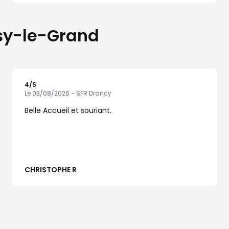
isy-le-Grand
4
/5
Note de 4 sur 5
Le 03/08/2026 - SFR Drancy
Belle Accueil et souriant.
CHRISTOPHE R