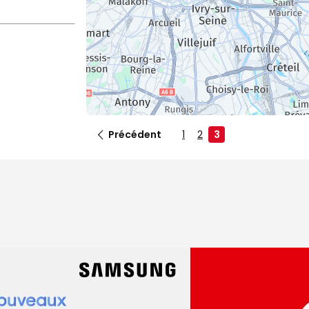
Précédent
1
2
3
dez-vous