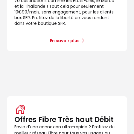
70 destinations comme les États-Unis, le Maroc
et la Thaïlande ! Tout cela pour seulement
19€99/mois, sans engagement, pour les clients
box SFR. Profitez de la liberté en vous rendant
dans votre boutique SFR.
En savoir plus
dez-vous
r
Offres Fibre Très haut Débit
dez-vous
Envie d'une connexion ultra-rapide ? Profitez du
meilleur réseau Fibre pour tous vos usages au