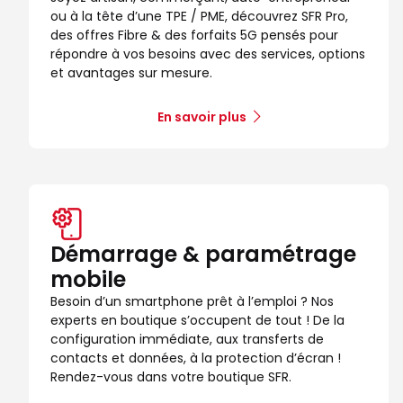
ou à la tête d’une TPE / PME, découvrez SFR Pro,
Voir la boutique
des offres Fibre & des forfaits 5G pensés pour
répondre à vos besoins avec des services, options
et avantages sur mesure.
Boutique SFR Paris Les Halles
10
C Cial Forum des Halles
En savoir plus
15.64 km
75001 Paris
Note de 4.6 sur 5
4,6
/5
252 avis
Certifié par Goodays
Fermé actuellement
Itinéraire
Prendre ren
Démarrage & paramétrage
Voir la boutique
mobile
Besoin d’un smartphone prêt à l’emploi ? Nos
experts en boutique s’occupent de tout ! De la
configuration immédiate, aux transferts de
contacts et données, à la protection d’écran !
Rendez-vous dans votre boutique SFR.