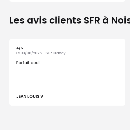
Les avis clients SFR à No
4
/5
Note de 4 sur 5
Le 03/08/2026 - SFR Drancy
Parfait cool
JEAN LOUIS V