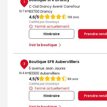
1
C Cial Drancy Avenir Carrefour
13.7 km
93700 Drancy
Note de 4.6 sur 5
4,6
/5
138 avis
Certifié par Goodays
Fermé actuellement
Itinéraire
Prendre ren
Voir la boutique
Boutique SFR Aubervilliers
2
5 avenue Jean Jaures
14.4 km
93300 Aubervilliers
Note de 4.5 sur 5
4,5
/5
89 avis
Certifié par Goodays
Fermé actuellement
Itinéraire
Prendre ren
Voir la boutique