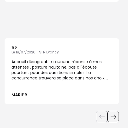
1
/5
Note de 1 sur 5
Le 18/07/2026 - SFR Drancy
Accueil désagréable : aucune réponse à mes
attentes , posture hautaine, pas à l'écoute
pourtant pour des questions simples. La
concurrence trouvera sa place dans nos choix.
Cordialement
MARIE R