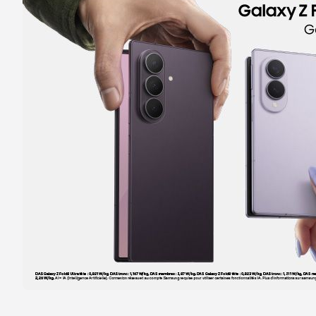
Itinéraire
Prendre ren
Voir la boutique
Boutique SFR Paris Secretan
5
10 avenue Secretan
14.62 km
75019 Paris
Note de 4.7 sur 5
4,7
/5
173 avis
Certifié par Goodays
Fermé actuellement
Itinéraire
Prendre ren
Voir la boutique
Boutique SFR Claye Souilly
6
C Cial les Sentiers Carrefour
14.68 km
77410 Claye Souilly