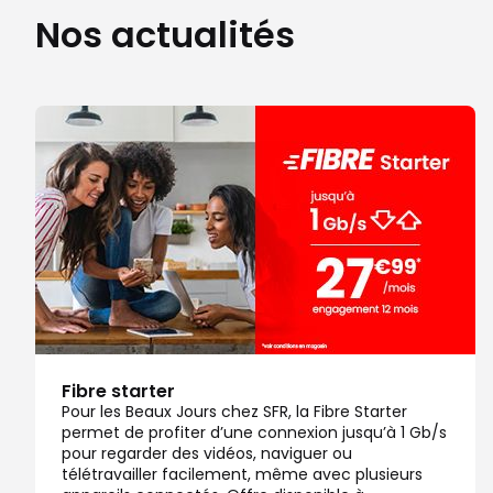
Nos actualités
Note de 4.5 sur 5
4,5
/5
159 avis
Certifié par Goodays
Fermé actuellement
Itinéraire
Prendre ren
Voir la boutique
Boutique SFR Paris Rivoli
7
11 rue de Rivoli
14.73 km
75004 Paris
Note de 4.6 sur 5
4,6
/5
123 avis
Certifié par Goodays
Fermé actuellement
Itinéraire
Prendre ren
Fibre starter
Pour les Beaux Jours chez SFR, la Fibre Starter
permet de profiter d’une connexion jusqu’à 1 Gb/s
Voir la boutique
pour regarder des vidéos, naviguer ou
télétravailler facilement, même avec plusieurs