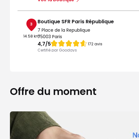
Boutique SFR Paris République
3
7 Place de la Republique
14.58 km
75003 Paris
Note de 4.7 sur 5
4,7
/5
172 avis
Certifié par Goodays
Fermé actuellement
Itinéraire
Prendre ren
Voir la boutique
Offre du moment
Boutique SFR Le Blanc Mesnil
4
C Cial Plein Air E.Leclerc
14.59 km
93150 Le Blanc Mesnil
Note de 4.3 sur 5
4,3
/5
35 avis
Certifié par Goodays
Fermé actuellement