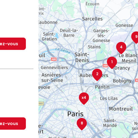
9
dez-vous
4
1
2
x4
dez-vous
8