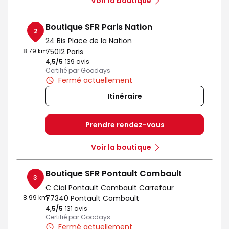
Voir la boutique
Boutique SFR Paris Nation
2
24 Bis Place de la Nation
8.79 km
75012 Paris
4,5
/5
Note de 4.5 sur 5
139 avis
Certifié par Goodays
Fermé actuellement
Itinéraire
Prendre rendez-vous
Voir la boutique
Boutique SFR Pontault Combault
3
C Cial Pontault Combault Carrefour
8.99 km
77340 Pontault Combault
4,5
/5
Note de 4.5 sur 5
131 avis
Certifié par Goodays
Fermé actuellement