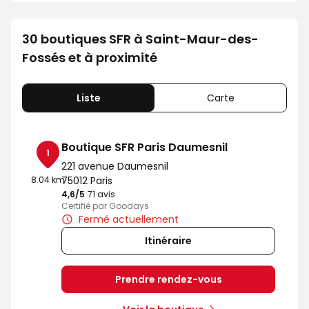
30 boutiques SFR à Saint-Maur-des-
Fossés et à proximité
Liste
Carte
Boutique SFR Paris Daumesnil
1
221 avenue Daumesnil
8.04 km
75012 Paris
4,6
/5
Note de 4.6 sur 5
71 avis
Certifié par Goodays
Fermé actuellement
Itinéraire
Prendre rendez-vous