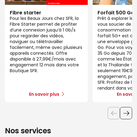
Fibre starter
Forfait 500 Go
Pour les Beaux Jours chez SFR, la
Prêt à explorer l
Fibre Starter permet de profiter
vous soucier de v
d’une connexion jusqu’à 1 Gb/s
consommation de
pour regarder des vidéos,
forfait 5G+ est di
naviguer ou télétravailler
une enveloppe gé
facilement, même avec plusieurs
Go. Pour vos voya
appareils connectés. Offre
35 Go depuis 70 d
disponible à 27,99€/mois avec
comme les États-U
engagement 12 mois dans votre
et la Thaïlande ! 
Boutique SFR.
seulement 19€99/
engagement, pour 
SFR. Profitez de la
rendant dans votr
En savoir plus
En savoir
Nos services