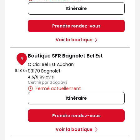
Itinéraire
Prendre rendez-vous
Voir la boutique
Boutique SFR Bagnolet Bel Est
4
C Cial Bel Est Auchan
9.18 km
93170 Bagnolet
4,5
/5
Note de 4.5 sur 5
99 avis
Certifié par Goodays
Fermé actuellement
Itinéraire
Prendre rendez-vous
Voir la boutique