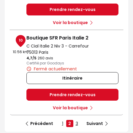
Prendre rendez-vous
Voir la boutique
Boutique SFR Paris Italie 2
10
C Cial Italie 2 Niv 3 - Carrefour
10.56 km
75013 Paris
4,7
/5
Note de 4.7 sur 5
260 avis
Certifié par Goodays
Fermé actuellement
Itinéraire
Prendre rendez-vous
Voir la boutique
Précédent
1
2
3
Suivant