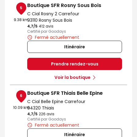
Boutique SFR Rosny Sous Bois
5
C Cial Rosny 2 Carrefour
9.38 km
93110 Rosny Sous Bois
4,7
/5
Note de 4.7 sur 5
412 avis
Certifié par Goodays
Fermé actuellement
Itinéraire
Prendre rendez-vous
Voir la boutique
Boutique SFR Thiais Belle Epine
6
C Cial Belle Epine Carrefour
10.09 km
94320 Thiais
4,7
/5
Note de 4.7 sur 5
226 avis
Certifié par Goodays
Fermé actuellement
Itinéraire