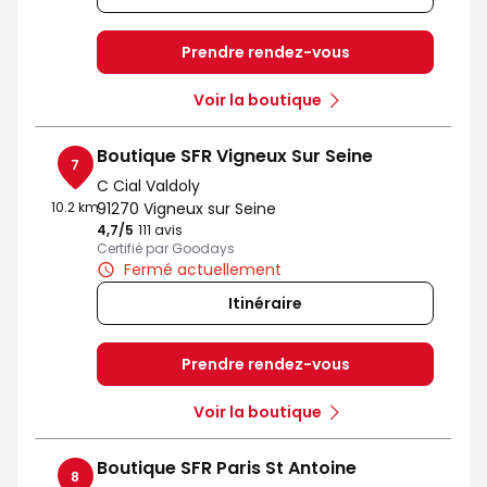
Prendre rendez-vous
Voir la boutique
Boutique SFR Vigneux Sur Seine
7
C Cial Valdoly
10.2 km
91270 Vigneux sur Seine
4,7
/5
Note de 4.7 sur 5
111 avis
Certifié par Goodays
Fermé actuellement
Itinéraire
Prendre rendez-vous
Voir la boutique
Boutique SFR Paris St Antoine
8