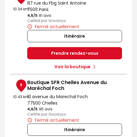
87 rue du Fbg Saint Antoine
10.34 km
75011 Paris
4,5
/5
Note de 4.5 sur 5
81 avis
Certifié par Goodays
Fermé actuellement
Itinéraire
Prendre rendez-vous
Voir la boutique
Boutique SFR Chelles Avenue du
9
Maréchal Foch
13 avenue du Marechal Foch
10.43 km
77500 Chelles
4,6
/5
Note de 4.6 sur 5
95 avis
Certifié par Goodays
Fermé actuellement
Itinéraire