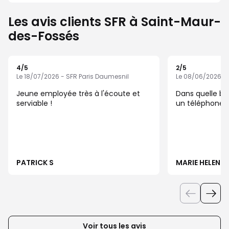
Les avis clients SFR à Saint-Maur-
des-Fossés
4
/5
2
/5
Note de 4 sur 5
Note de 2 sur 5
Le 18/07/2026 - SFR Paris Daumesnil
Le 08/06/2026 - 
Jeune employée très à l'écoute et
Dans quelle bo
serviable !
un téléphone 
PATRICK S
MARIE HELENE 
Voir tous les avis